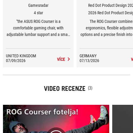
Gamesradar
Red Dot Product Design 20
4 star
2026 Red Dot Product Desi
"the ASUS ROG Courser is a
The ROG Courser combine
comfortable gaming chair, with
ergonomics, flexible adjust
adjustable lumbar support and a smart
options and a precise finish into 
recline system that makes marathon
thought-out seating concept fo
gaming sessions feel effortless"-
gaming sessions.
GamesRadar+
UNITED KINGDOM
GERMANY
VÍCE
V
07/09/2026
07/13/2026
VIDEO RECENZE
(3)