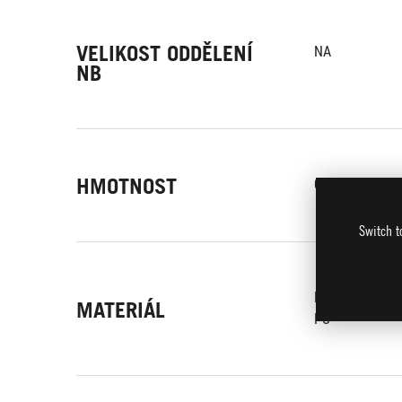
VELIKOST ODDĚLENÍ
NA
NB
HMOTNOST
0.81 kg
Switch t
Polyester
MATERIÁL
PU