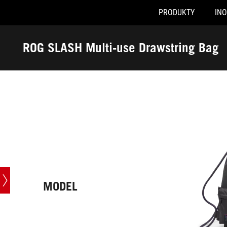
PRODUKTY
IN
Accessibility links
Skip to content
Accessibility Help
Skip to Menu
ASUS Footer
ROG SLASH Multi-use Drawstring Bag
-
Technická
specifikace
MODEL