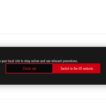
o your local site to shop online and see relevant promotions.
Zůstat zde
Switch to the US website