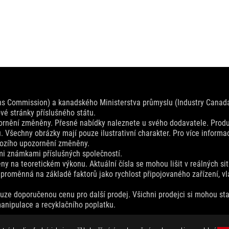
ns Commission) a kanadského Ministerstva průmyslu (Industry Canada
é stránky příslušného státu.
rnění změněny. Přesné nabídky naleznete u svého dodavatele. Produk
. Všechny obrázky mají pouze ilustrativní charakter. Pro více informac
hozího upozornění změněny.
mi známkami příslušných společností.
y na teoretickém výkonu. Aktuální čísla se mohou lišit v reálných sit
 proměnná na základě faktorů jako rychlost připojovaného zařízení, vl
ze doporučenou cenu pro další prodej. Všichni prodejci si mohou sta
anipulace a recyklačního poplatku.