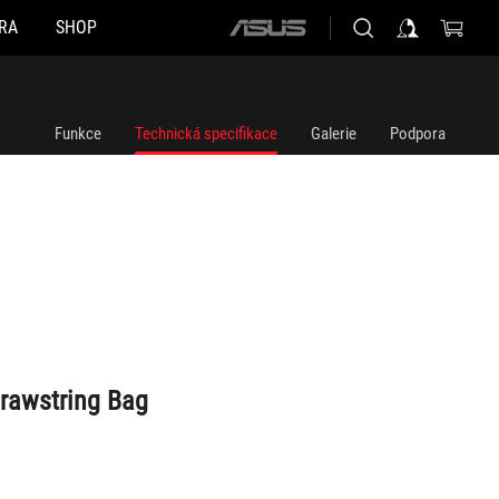
RA
SHOP
ASUS
home
logo
Funkce
Technická specifikace
Galerie
Podpora
rawstring Bag