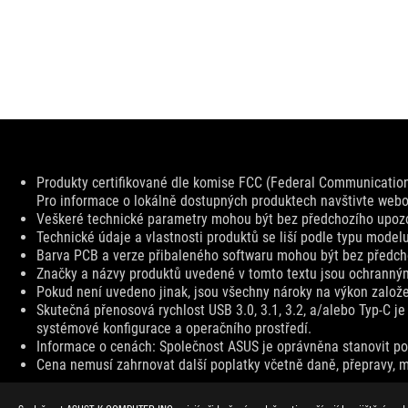
Disclaimer
Produkty certifikované dle komise FCC (Federal Communicatio
Pro informace o lokálně dostupných produktech navštivte webov
Veškeré technické parametry mohou být bez předchozího upozo
Technické údaje a vlastnosti produktů se liší podle typu modelu
Barva PCB a verze přibaleného softwaru mohou být bez předc
Značky a názvy produktů uvedené v tomto textu jsou ochranný
Pokud není uvedeno jinak, jsou všechny nároky na výkon založen
Skutečná přenosová rychlost USB 3.0, 3.1, 3.2, a/alebo Typ-C je
systémové konfigurace a operačního prostředí.
Informace o cenách: Společnost ASUS je oprávněna stanovit pou
Cena nemusí zahrnovat další poplatky včetně daně, přepravy, m