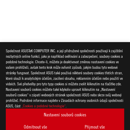
Společnost ASUSTeK COMPUTER INC. a její přidružené společnosti používají k zajištění
nezbytných online funkcí, jako je například ověřování a zabezpečení, soubory cookies a
podobné technologie. Chcete-li, můžete je deaktivovat změnou nastavení cookies ve
vašem prohlížeči, avšak tento krok může ovlivnit způsob, jakým budou tyto webové
stránky fungovat. Společnost ASUS také používá některé soubory cookies třetích stran,
které slouží k analytickým účelům, zacílení obsahu, reklamním účelům nebo použití ve
videích. Své předvolby pro tyto typy cookies si můžete zvolit kliknutím na tlačítko zde.
Nastavení souborů cookies můžete také kdykoliv upravit kliknutím na „Nastavení
souborů cookies“ v zápatí webových stránek společnosti ASUS nebo skrze svůj webový
prohlížeč. Podrobné informace najdete v Zásadách ochrany osobních údajů společnosti
ASUS
ASUS, část
„Cookies a podobné technologie“
.
Footer
>
GAMING CHLAZENÍ
>
ROG RYUJIN
Nastavení souborů cookies
>
ROG RYUJIN III 240 ARGB
GALLERY
Odmítnout vše
Přijmout vše