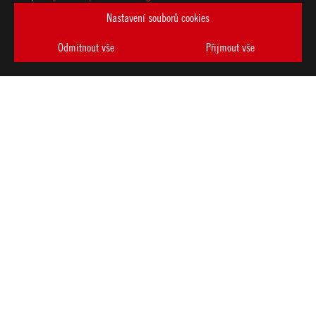
ASUS
Nastavení souborů cookies
Footer
>
GAMING HERNÍ HANDHELDY
>
ROG ALLY
Odmítnout vše
Přijmout vše
>
ROG XBOX ALLY (2025) RC73YA GAMING HANDHELD PC
GALLERY
PODPOROVANÉ TYPY PLATEB
ZÍSKEJTE NEJNOVĚJŠÍ NABÍDKY A DALŠÍ
VYTVOŘIT
ÚČET
O SPOLEČNOSTI ROG
DOMŮ