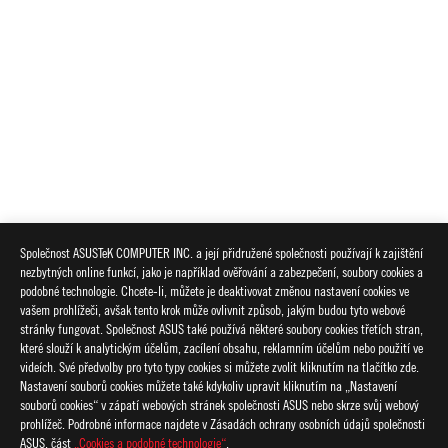
Společnost ASUSTeK COMPUTER INC. a její přidružené společnosti používají k zajištění
nezbytných online funkcí, jako je například ověřování a zabezpečení, soubory cookies a
podobné technologie. Chcete-li, můžete je deaktivovat změnou nastavení cookies ve
vašem prohlížeči, avšak tento krok může ovlivnit způsob, jakým budou tyto webové
stránky fungovat. Společnost ASUS také používá některé soubory cookies třetích stran,
které slouží k analytickým účelům, zacílení obsahu, reklamním účelům nebo použití ve
videích. Své předvolby pro tyto typy cookies si můžete zvolit kliknutím na tlačítko zde.
Nastavení souborů cookies můžete také kdykoliv upravit kliknutím na „Nastavení
souborů cookies“ v zápatí webových stránek společnosti ASUS nebo skrze svůj webový
prohlížeč. Podrobné informace najdete v Zásadách ochrany osobních údajů společnosti
ASUS, část
„Cookies a podobné technologie“
.