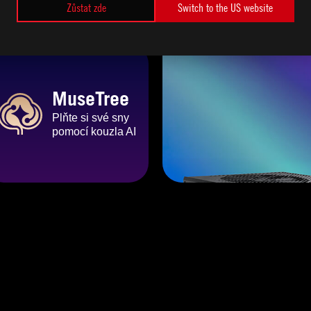
Zůstat zde
Switch to the US website
MuseTree
Plňte si své sny
pomocí
kouzla AI