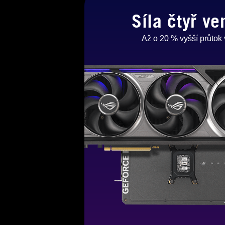
Síla čtyř ve
Až o 20 % vyšší průtok 