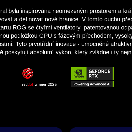
ral byla inspirována neomezeným prostorem a kr
ovat a definovat nové hranice. V tomto duchu př
kartu ROG se čtyřmi ventilátory, patentovanou od
elnou podložkou GPU s fázovým přechodem, vysok
ostmi. Tyto prvotřídní inovace - umocněné atrakt
poskytují absolutní výkon, který zvládne i ty nej