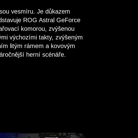
ásou vesmíru. Je důkazem
edstavuje ROG Astral GeForce
pařovací komorou, zvýšenou
ými výchozími takty, zvýšeným
ivním litým rámem a kovovým
náročnější
herní scénáře.