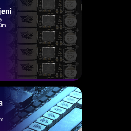
jení
ky
Tům
a
ám