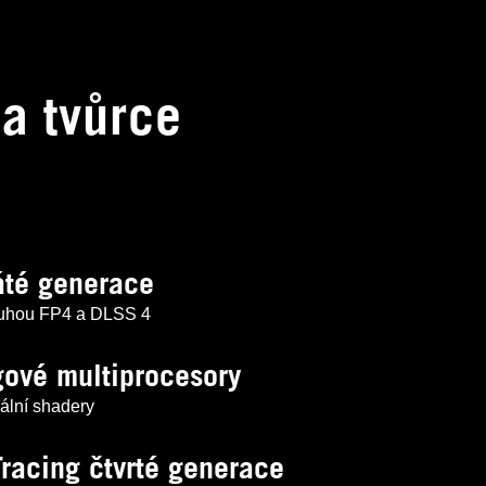
e
a tvůrce
áté generace
luhou FP4 a DLSS 4
ové multiprocesory
ální shadery
Tracing čtvrté generace