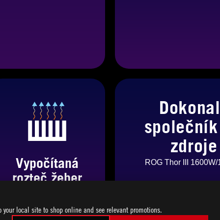
Dokonal
společník
zdroje
Vypočítaná
ROG Thor III 1600W
rozteč žeber
Optimální odvod tepla
o your local site to shop online and see relevant promotions.