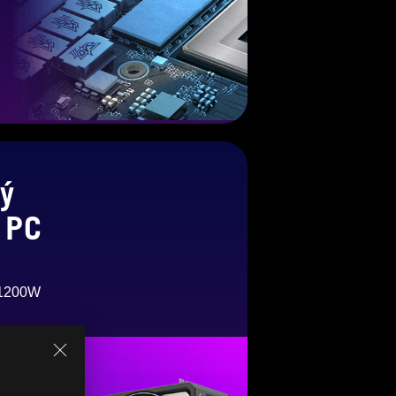
ý
 PC
/1200W