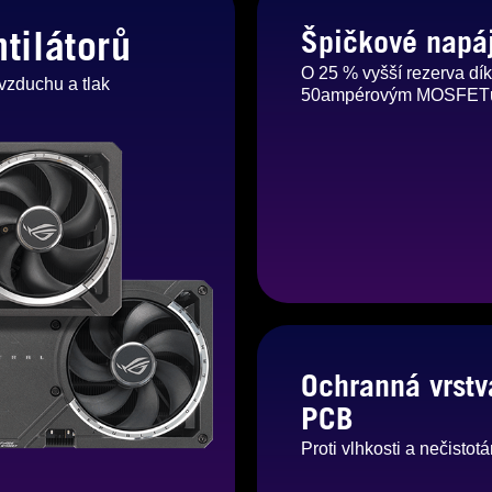
ntilátorů
Špičkové napá
O 25 % vyšší rezerva dí
vzduchu a tlak
50ampérovým MOSFE
Ochranná vrstv
PCB
Proti vlhkosti a nečistot