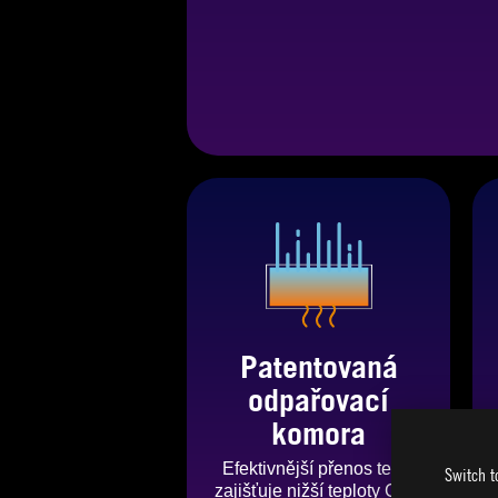
Patentovaná
odpařovací
komora
Efektivnější přenos tepla
Switch t
zajišťuje nižší teploty GPU