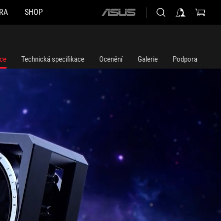
RA
SHOP
ASUS
home
logo
ce
Technická specifikace
Ocenění
Galerie
Podpora