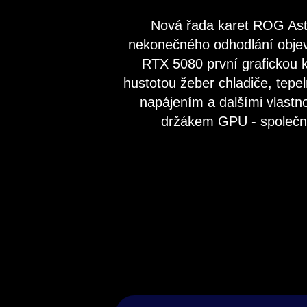
Nová řada karet ROG Ast
nekonečného odhodlání objev
RTX 5080 první grafickou 
hustotou žeber chladiče, tep
napájením a dalšími vlastn
držákem GPU - společně 