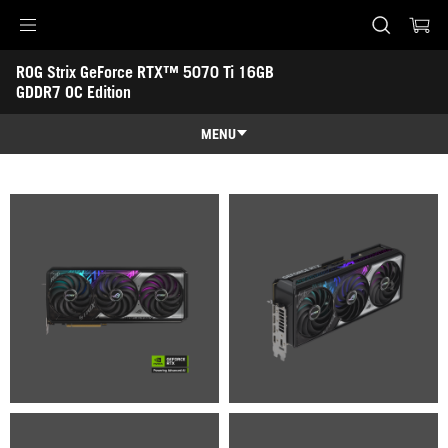
Accessibility links
ROG Strix GeForce RTX™ 5070 Ti 16GB 
Skip to content
Accessibility Help
Skip to Menu
ASUS Footer
GDDR7 OC Edition
-
Galerie
MENU
Funkce
Funkce
Technická specifikace
Ocenění
Galerie
Podpora