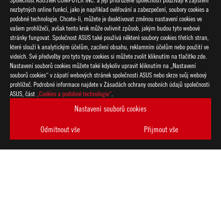
nezbytných online funkcí, jako je například ověřování a zabezpečení, soubory cookies a
podobné technologie. Chcete-li, můžete je deaktivovat změnou nastavení cookies ve
vašem prohlížeči, avšak tento krok může ovlivnit způsob, jakým budou tyto webové
stránky fungovat. Společnost ASUS také používá některé soubory cookies třetích stran,
které slouží k analytickým účelům, zacílení obsahu, reklamním účelům nebo použití ve
videích. Své předvolby pro tyto typy cookies si můžete zvolit kliknutím na tlačítko zde.
Nastavení souborů cookies můžete také kdykoliv upravit kliknutím na „Nastavení
souborů cookies“ v zápatí webových stránek společnosti ASUS nebo skrze svůj webový
prohlížeč. Podrobné informace najdete v Zásadách ochrany osobních údajů společnosti
ASUS, část
„Cookies a podobné technologie“
.
ASUS
Footer
>
GAMING GRAFICKÉ KARTY
>
ROG STRIX
Nastavení souborů cookies
>
ROG STRIX GEFORCE RTX™ 5070 TI 16GB GDDR7 OC EDITION
Odmítnout vše
Přijmout vše
GALLERY
PODPOROVANÉ TYPY PLATEB