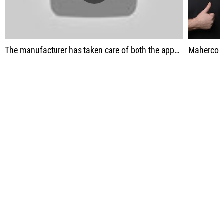
The manufacturer has taken care of both the appearance and the quality of the devices.
Maherco