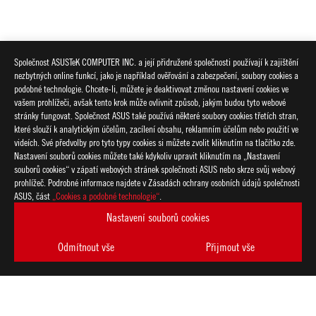
Společnost ASUSTeK COMPUTER INC. a její přidružené společnosti používají k zajištění
nezbytných online funkcí, jako je například ověřování a zabezpečení, soubory cookies a
podobné technologie. Chcete-li, můžete je deaktivovat změnou nastavení cookies ve
vašem prohlížeči, avšak tento krok může ovlivnit způsob, jakým budou tyto webové
stránky fungovat. Společnost ASUS také používá některé soubory cookies třetích stran,
které slouží k analytickým účelům, zacílení obsahu, reklamním účelům nebo použití ve
videích. Své předvolby pro tyto typy cookies si můžete zvolit kliknutím na tlačítko zde.
Nastavení souborů cookies můžete také kdykoliv upravit kliknutím na „Nastavení
souborů cookies“ v zápatí webových stránek společnosti ASUS nebo skrze svůj webový
prohlížeč. Podrobné informace najdete v Zásadách ochrany osobních údajů společnosti
ASUS, část
„Cookies a podobné technologie“
.
Nastavení souborů cookies
Odmítnout vše
Přijmout vše
ASUS
Footer
>
GAMING MYŠI A PODLOŽKY
>
PODLOŽKY