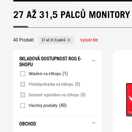
27 AŽ 31,5 PALCŮ MONITORY
40 Produkt
27 až 31,5 palců
Vyčistit filtr
Remove 27 až 31,5 palců
SKLADOVÁ DOSTUPNOST ROG E-
SHOPU
(1)
Skladem na eShopu
(0)
Předobjednávka na eShopu
(0)
Dočasně vyprodáno na eShopu
(40)
Všechny produkty
OBCHOD