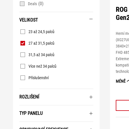
(0)
Deals
ROG 
Gen
VELIKOST
Velikost
23 až 24,5 palců
Herní m
(XG27UC
27 až 31,5 palců
3840×21
FHD 485 
31,5 až 34 palců
Extreme
kompatib
Více než 34 palců
technolo
Příslušenství
MÉNĚ
ROZLIŠENÍ
TYP PANELU