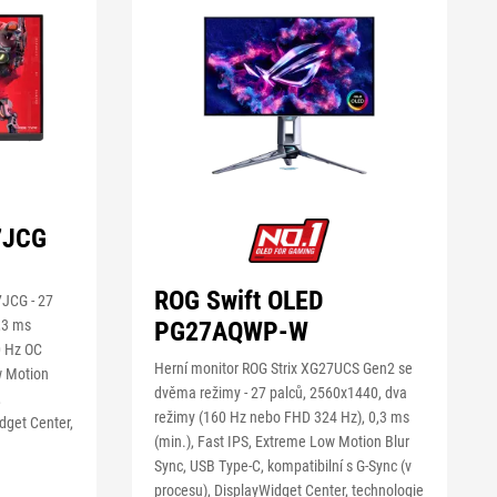
7JCG
ROG Swift OLED
7JCG - 27
PG27AQWP-W
,3 ms
0 Hz OC
Herní monitor ROG Strix XG27UCS Gen2 se
w Motion
dvěma režimy - 27 palců, 2560x1440, dva
,
režimy (160 Hz nebo FHD 324 Hz), 0,3 ms
dget Center,
(min.), Fast IPS, Extreme Low Motion Blur
Sync, USB Type-C, kompatibilní s G-Sync (v
procesu), DisplayWidget Center, technologie