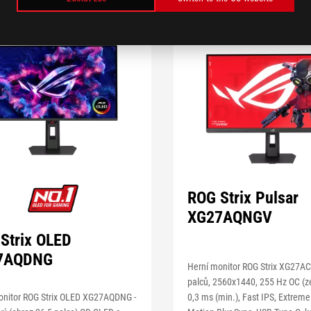
ROG Strix Pulsar
XG27AQNGV
Strix OLED
7AQDNG
Herní monitor ROG Strix XG27A
palců, 2560x1440, 255 Hz OC (z
0,3 ms (min.), Fast IPS, Extrem
onitor ROG Strix OLED XG27AQDNG -