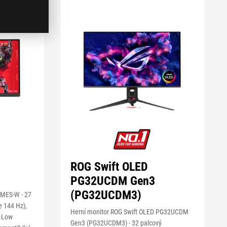
ROG Swift OLED
PG32UCDM Gen3
(PG32UCDM3)
CMES-W - 27
e 144 Hz),
Herní monitor ROG Swift OLED PG32UCDM
e Low
Gen3 (PG32UCDM3) - 32 palcový