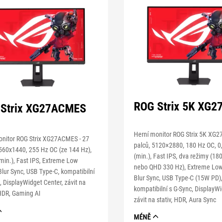
ROG Strix 5K XG2
 Strix XG27ACMES
Herní monitor ROG Strix 5K XG2
onitor ROG Strix XG27ACMES - 27
palců, 5120×2880, 180 Hz OC, 0
2560x1440, 255 Hz OC (ze 144 Hz),
(min.), Fast IPS, dva režimy (18
min.), Fast IPS, Extreme Low
nebo QHD 330 Hz), Extreme Lo
lur Sync, USB Type-C, kompatibilní
Blur Sync, USB Type-C (15W PD)
, DisplayWidget Center, závit na
kompatibilní s G-Sync, DisplayWi
 HDR, Gaming AI
závit na stativ, HDR, Aura Sync
MÉNĚ