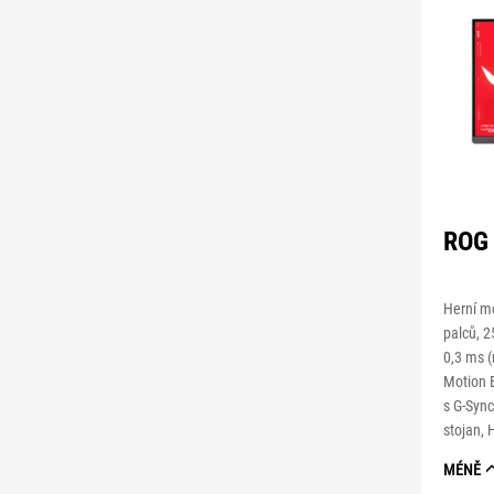
ROG
Herní m
palců, 
0,3 ms (
Motion B
s G-Sync
stojan,
MÉNĚ