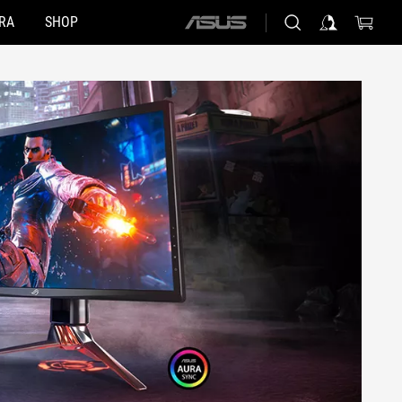
RA
SHOP
ASUS
home
logo