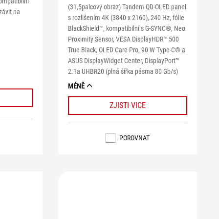
ompatibilní
(31,5palcový obraz) Tandem QD-OLED panel
závit na
s rozlišením 4K (3840 x 2160), 240 Hz, fólie
BlackShield™, kompatibilní s G-SYNC®, Neo
Proximity Sensor, VESA DisplayHDR™ 500
True Black, OLED Care Pro, 90 W Type-C® a
ASUS DisplayWidget Center, DisplayPort™
2.1a UHBR20 (plná šířka pásma 80 Gb/s)
MÉNĚ
ZJISTI VICE
POROVNAT