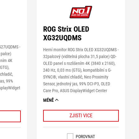
ROG Strix OLED
XG32UQDMS
XG27UQDMS -
Herní monitor ROG Strix OLED XG32UQDMS -
 palce)
32palcový (viditelná plocha 31,5 palce) QD-
ením 4K
OLED panel s rozlišením 4K (3840 x 2160),
(GTG),
240 Hz, 0,03 ms (GTG), kompatibilní s G-
chladič,
SYNC®, vlastní chladič, Neo Proximity
jas, 99%
Sensor, jednotný jas, 99% DCI-P3, OLED
isplayWidget
Care Pro, ASUS DisplayWidget Center
MÉNĚ
ZJISTI VICE
POROVNAT