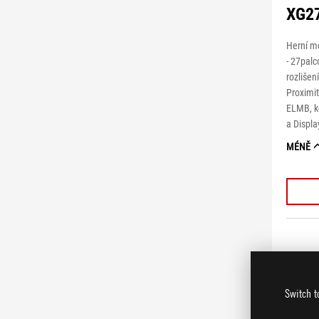
XG2
Herní m
- 27palc
rozliše
Proximi
ELMB, k
a Displ
MÉNĚ
Switch t