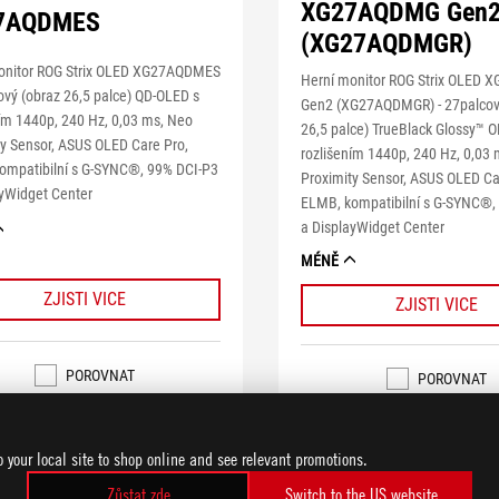
XG27AQDMG Gen
7AQDMES
(XG27AQDMGR)
onitor ROG Strix OLED XG27AQDMES
Herní monitor ROG Strix OLED
ový (obraz 26,5 palce) QD-OLED s
Gen2 (XG27AQDMGR) - 27palcov
ním 1440p, 240 Hz, 0,03 ms, Neo
26,5 palce) TrueBlack Glossy™ 
ty Sensor, ASUS OLED Care Pro,
rozlišením 1440p, 240 Hz, 0,03
ompatibilní s G-SYNC®, 99% DCI-P3
Proximity Sensor, ASUS OLED Ca
ayWidget Center
ELMB, kompatibilní s G-SYNC®,
a DisplayWidget Center
MÉNĚ
ZJISTI VICE
ZJISTI VICE
POROVNAT
POROVNAT
o your local site to shop online and see relevant promotions.
Zůstat zde
Switch to the US website