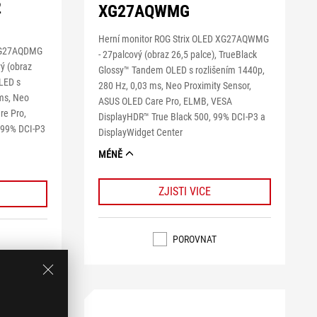
2
XG27AQWMG
Herní monitor ROG Strix OLED XG27AQWMG
 XG27AQDMG
- 27palcový (obraz 26,5 palce), TrueBlack
ý (obraz
Glossy™ Tandem OLED s rozlišením 1440p,
OLED s
280 Hz, 0,03 ms, Neo Proximity Sensor,
 ms, Neo
ASUS OLED Care Pro, ELMB, VESA
re Pro,
DisplayHDR™ True Black 500, 99% DCI-P3 a
 99% DCI-P3
DisplayWidget Center
MÉNĚ
ZJISTI VICE
POROVNAT