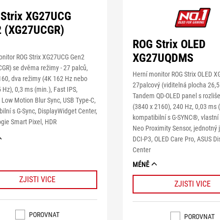
Strix XG27UCG
2 (XG27UCGR)
ROG Strix OLED
XG27UQDMS
onitor ROG Strix XG27UCG Gen2
GR) se dvěma režimy - 27 palců,
Herní monitor ROG Strix OLED 
60, dva režimy (4K 162 Hz nebo
27palcový (viditelná plocha 26,5
Hz), 0,3 ms (min.), Fast IPS,
Tandem QD-OLED panel s rozliš
 Low Motion Blur Sync, USB Type-C,
(3840 x 2160), 240 Hz, 0,03 ms 
ilní s G-Sync, DisplayWidget Center,
kompatibilní s G-SYNC®, vlastní 
gie Smart Pixel, HDR
Neo Proximity Sensor, jednotný 
DCI-P3, OLED Care Pro, ASUS D
Center
MÉNĚ
ZJISTI VICE
ZJISTI VICE
POROVNAT
POROVNAT