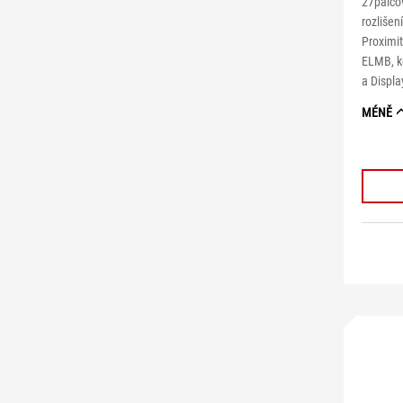
27palco
rozliše
Proximi
ELMB, k
a Displ
MÉNĚ