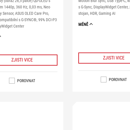
Motion Blur Sync, USB Type-C, k
vý (obraz 26,5 palce) QD-OLED s
s G-Sync, DisplayWidget Center, 
ním 1440p, 360 Hz, 0,03 ms, Neo
stojan, HDR, Gaming AI
ty Sensor, ASUS OLED Care Pro,
ompatibilní s G-SYNC®, 99% DCI-P3
MÉNĚ
ayWidget Center
ZJISTI VICE
ZJISTI VICE
POROVNAT
POROVNAT