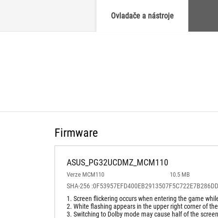
Ovladače a nástroje
Firmware
ASUS_PG32UCDMZ_MCM110
Verze MCM110
10.5 MB
SHA-256 :0F53957EFD400EB2913507F5C722E7B286
1. Screen flickering occurs when entering the game whi
2. White flashing appears in the upper right corner of t
3. Switching to Dolby mode may cause half of the screen