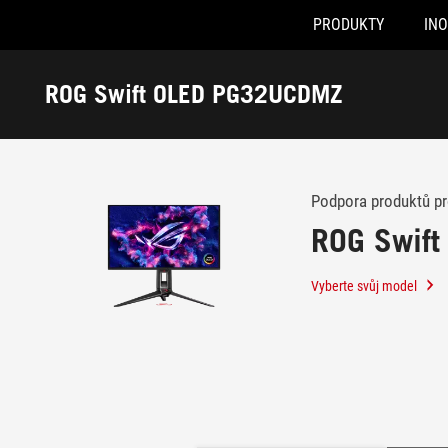
PRODUKTY
IN
Accessibility links
Skip to content
Accessibility Help
Skip to Menu
ASUS Footer
ROG Swift OLED PG32UCDMZ
-
Podpora
Podpora produktů p
ROG Swif
Vyberte svůj model