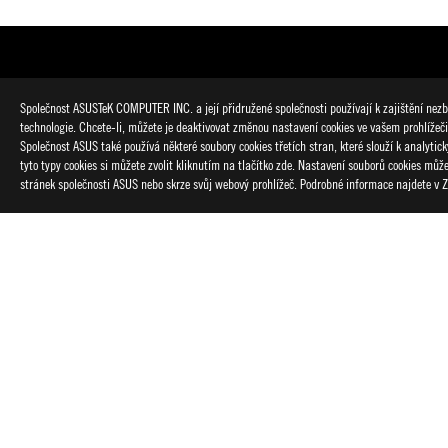
Společnost ASUSTeK COMPUTER INC. a její přidružené společnosti používají k zajištění nezby
technologie. Chcete-li, můžete je deaktivovat změnou nastavení cookies ve vašem prohlížeč
Společnost ASUS také používá některé soubory cookies třetích stran, které slouží k analyti
tyto typy cookies si můžete zvolit kliknutím na tlačítko zde. Nastavení souborů cookies mů
stránek společnosti ASUS nebo skrze svůj webový prohlížeč. Podrobné informace najdete v
Disclaimer
Výrazy HDMI, HDMI High-Definition Multimedia Interface, vizu
Produkty certifikované dle komise FCC (Federal Communicatio
Pro informace o lokálně dostupných produktech navštivte webov
Veškeré technické parametry mohou být bez předchozího upozo
Technické údaje a vlastnosti produktů se liší podle typu modelu
Barva PCB a verze přibaleného softwaru mohou být bez předc
Značky a názvy produktů uvedené v tomto textu jsou ochranný
Pokud není uvedeno jinak, jsou všechny nároky na výkon založen
Skutečná přenosová rychlost USB 3.0, 3.1, 3.2, a/alebo Typ-C je
systémové konfigurace a operačního prostředí.
Informace o cenách: Společnost ASUS je oprávněna stanovit pou
Cena nemusí zahrnovat další poplatky včetně daně, přepravy, m