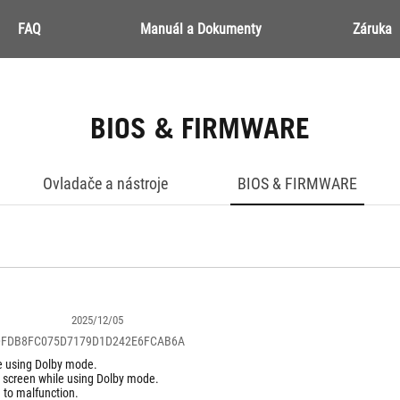
FAQ
Manuál a Dokumenty
Záruka
BIOS & FIRMWARE
Ovladače a nástroje
BIOS & FIRMWARE
2025/12/05
DDFDB8FC075D7179D1D242E6FCAB6A
le using Dolby mode.
he screen while using Dolby mode.
 to malfunction.