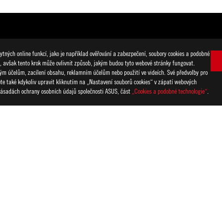
tných online funkcí, jako je například ověřování a zabezpečení, soubory cookies a podobné
i, avšak tento krok může ovlivnit způsob, jakým budou tyto webové stránky fungovat.
ckým účelům, zacílení obsahu, reklamním účelům nebo použití ve videích. Své předvolby pro
žete také kdykoliv upravit kliknutím na „Nastavení souborů cookies“ v zápatí webových
 Zásadách ochrany osobních údajů společnosti ASUS, část
„Cookies a podobné technologie“
.
ální podoba HDMI a loga HDMI jsou ochranné známky nebo registrovan
ns Commission) a kanadského Ministerstva průmyslu (Industry Canada
é stránky příslušného státu.
rnění změněny. Přesné nabídky naleznete u svého dodavatele. Produk
. Všechny obrázky mají pouze ilustrativní charakter. Pro více informac
hozího upozornění změněny.
mi známkami příslušných společností.
y na teoretickém výkonu. Aktuální čísla se mohou lišit v reálných sit
 proměnná na základě faktorů jako rychlost připojovaného zařízení, vl
ze doporučenou cenu pro další prodej. Všichni prodejci si mohou sta
anipulace a recyklačního poplatku.