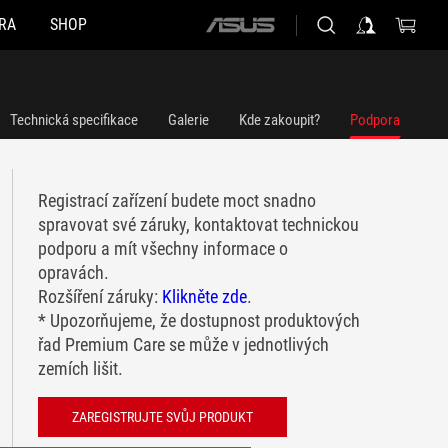
RA
SHOP
ASUS
home
logo
Technická specifikace
Galerie
Kde zakoupit?
Podpora
Registrací zařízení budete moct snadno
spravovat své záruky, kontaktovat technickou
podporu a mít všechny informace o
opravách.
Rozšíření záruky:
Klikněte zde
.
* Upozorňujeme, že dostupnost produktových
řad Premium Care se může v jednotlivých
zemích lišit.
ZAREGISTRUJTE SVŮJ PRODUKT