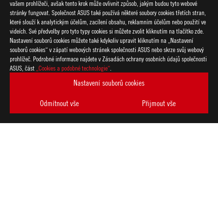
vašem prohlížeči, avšak tento krok může ovlivnit způsob, jakým budou tyto webové
stránky fungovat. Společnost ASUS také používá některé soubory cookies třetích stran,
které slouží k analytickým účelům, zacílení obsahu, reklamním účelům nebo použití ve
videích. Své předvolby pro tyto typy cookies si můžete zvolit kliknutím na tlačítko zde.
Nastavení souborů cookies můžete také kdykoliv upravit kliknutím na „Nastavení
souborů cookies“ v zápatí webových stránek společnosti ASUS nebo skrze svůj webový
prohlížeč. Podrobné informace najdete v Zásadách ochrany osobních údajů společnosti
ASUS, část
„Cookies a podobné technologie“
.
Nastavení souborů cookies
Odmítnout vše
Přijmout vše
Disclaimer
Výrobek (elektrické, elektronické zařízení, knoflíková baterie o
předpisy pro likvidaci elektronických výrobků.
Použití symbolů ochranných známek (TM, ®) na těchto webovýc
slogany jsou používány jako ochranné známky podle obecného 
a/nebo jiné zemi/regionu.
Dostupnost a funkce Wi-Fi 6E závisí na regulačních omezeních a
Termíny HDMI a HDMI High-Definition Multimedia Interface, H
registrované ochranné známky společnosti HDMI Licensing Admin
Produkty certifikované dle komise FCC (Federal Communicatio
Canada) budou produkty distribuovány ve Spojených státech a 