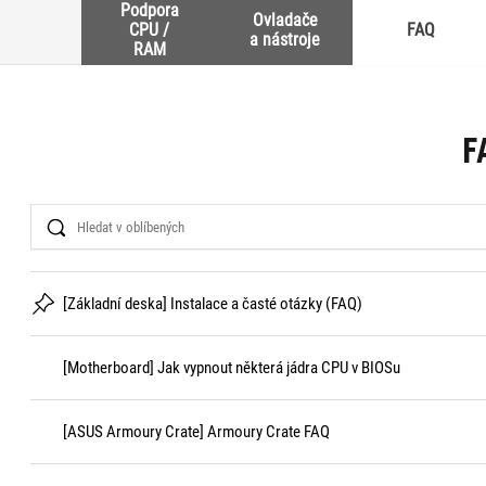
Podpora
Ovladače
CPU /
FAQ
a nástroje
RAM
F
Search
[Základní deska] Instalace a časté otázky (FAQ)
[Motherboard] Jak vypnout některá jádra CPU v BIOSu
[ASUS Armoury Crate] Armoury Crate FAQ