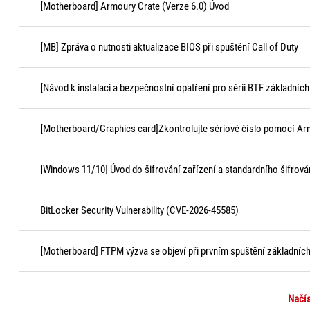
[Motherboard] Armoury Crate (Verze 6.0) Úvod
[MB] Zpráva o nutnosti aktualizace BIOS při spuštění Call of Duty
[Návod k instalaci a bezpečnostní opatření pro sérii BTF základních
[Motherboard/Graphics card]Zkontrolujte sériové číslo pomocí Ar
[Windows 11/10] Úvod do šifrování zařízení a standardního šifrová
BitLocker Security Vulnerability (CVE-2026-45585)
[Motherboard] FTPM výzva se objeví při prvním spuštění základní
Načís