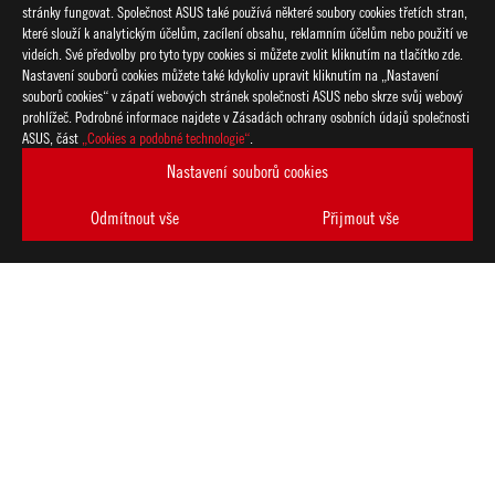
stránky fungovat. Společnost ASUS také používá některé soubory cookies třetích stran,
které slouží k analytickým účelům, zacílení obsahu, reklamním účelům nebo použití ve
videích. Své předvolby pro tyto typy cookies si můžete zvolit kliknutím na tlačítko zde.
Nastavení souborů cookies můžete také kdykoliv upravit kliknutím na „Nastavení
souborů cookies“ v zápatí webových stránek společnosti ASUS nebo skrze svůj webový
prohlížeč. Podrobné informace najdete v Zásadách ochrany osobních údajů společnosti
ASUS, část
„Cookies a podobné technologie“
.
Nastavení souborů cookies
Odmítnout vše
Přijmout vše
ASUS
Footer
>
GAMING ZÁKLADNÍ DESKY
>
ZÁKLADNÍ DESKY FILTER
>
ROG STRIX B660-G GAMING WIFI
AWARD
PODPOROVANÉ TYPY PLATEB