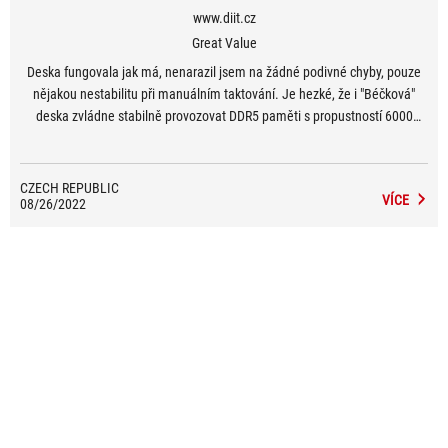
www.diit.cz
Great Value
Deska fungovala jak má, nenarazil jsem na žádné podivné chyby, pouze
nějakou nestabilitu při manuálním taktování. Je hezké, že i "Béčková"
deska zvládne stabilně provozovat DDR5 paměti s propustností 6000
MT/s. Potěšilo mně, že v případě nestability a opakovaných restartů jsem
nikdy nemusel zcela resetovat nastavení desky a o nastavení přetaktování
jsem nikdy nepřišel. Takže jsem mohl vesele ladit bez nějaké větší
CZECH REPUBLIC
VÍCE
08/26/2022
frustrace, což není běžné.