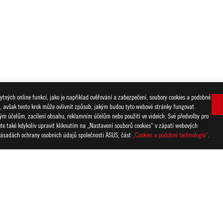
tných online funkcí, jako je například ověřování a zabezpečení, soubory cookies a podobné
i, avšak tento krok může ovlivnit způsob, jakým budou tyto webové stránky fungovat.
R
>
ROG STRIX B760-A GAMING WIFI
GALLERY
ckým účelům, zacílení obsahu, reklamním účelům nebo použití ve videích. Své předvolby pro
žete také kdykoliv upravit kliknutím na „Nastavení souborů cookies“ v zápatí webových
ZÍ
 Zásadách ochrany osobních údajů společnosti ASUS, část
„Cookies a podobné technologie“
.
OCHRANA OSOBNÍCH ÚDAJŮ
PODMÍNKY POUŽITÍ
COOKIE SETT