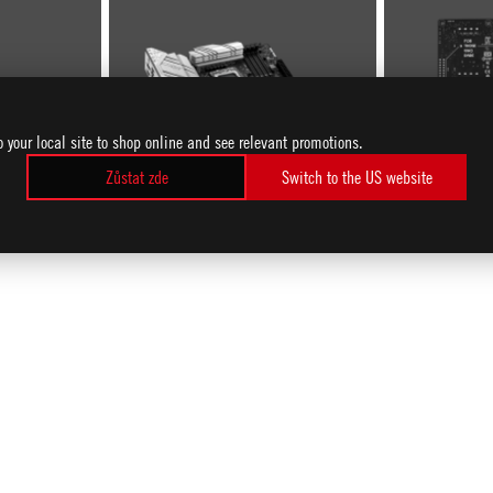
o your local site to shop online and see relevant promotions.
Zůstat zde
Switch to the US website