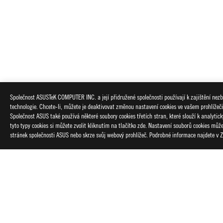
ASUS
Footer
Společnost ASUSTeK COMPUTER INC. a její přidružené společnosti používají k zajištění nezby
technologie. Chcete-li, můžete je deaktivovat změnou nastavení cookies ve vašem prohlížeč
>
GAMING ZÁKLADNÍ DESKY
>
ZÁKLADNÍ DESKY FILTE
Společnost ASUS také používá některé soubory cookies třetích stran, které slouží k analyti
tyto typy cookies si můžete zvolit kliknutím na tlačítko zde. Nastavení souborů cookies mů
PODPOROVANÉ TYPY PLATEB
stránek společnosti ASUS nebo skrze svůj webový prohlížeč. Podrobné informace najdete v
O SPOLEČNOSTI ROG
DOMŮ
NOVINKY
Czech Republic/Čeština