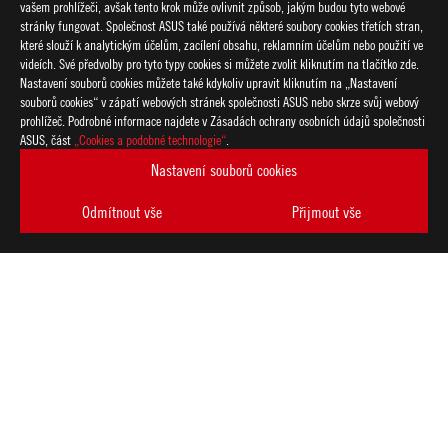
vašem prohlížeči, avšak tento krok může ovlivnit způsob, jakým budou tyto webové
stránky fungovat. Společnost ASUS také používá některé soubory cookies třetích stran,
které slouží k analytickým účelům, zacílení obsahu, reklamním účelům nebo použití ve
videích. Své předvolby pro tyto typy cookies si můžete zvolit kliknutím na tlačítko zde.
Nastavení souborů cookies můžete také kdykoliv upravit kliknutím na „Nastavení
souborů cookies“ v zápatí webových stránek společnosti ASUS nebo skrze svůj webový
prohlížeč. Podrobné informace najdete v Zásadách ochrany osobních údajů společnosti
ASUS, část
„Cookies a podobné technologie“
.
Nastavení souborů cookies
Odmítnout vše
Přijmout vše
Disclaimer
Výrobek (elektrické, elektronické zařízení, knoflíková baterie o
předpisy pro likvidaci elektronických výrobků.
Použití symbolů ochranných známek (TM, ®) na těchto webovýc
slogany jsou používány jako ochranné známky podle obecného 
a/nebo jiné zemi/regionu.
Dostupnost a funkce Wi-Fi 6E závisí na regulačních omezeních a
Termíny HDMI a HDMI High-Definition Multimedia Interface, H
registrované ochranné známky společnosti HDMI Licensing Admin
Produkty certifikované dle komise FCC (Federal Communicatio
Canada) budou produkty distribuovány ve Spojených státech a 