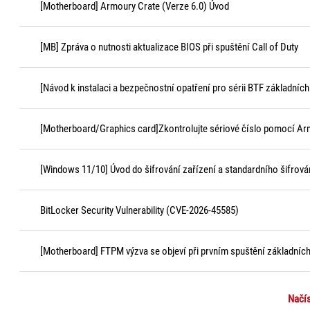
[Motherboard] Armoury Crate (Verze 6.0) Úvod
[MB] Zpráva o nutnosti aktualizace BIOS při spuštění Call of Duty
[Návod k instalaci a bezpečnostní opatření pro sérii BTF základních
[Motherboard/Graphics card]Zkontrolujte sériové číslo pomocí Ar
[Windows 11/10] Úvod do šifrování zařízení a standardního šifrová
BitLocker Security Vulnerability (CVE-2026-45585)
[Motherboard] FTPM výzva se objeví při prvním spuštění základní
Načís