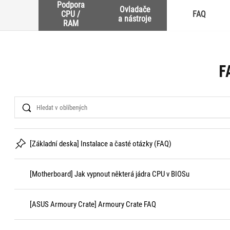
Podpora
Ovladače
CPU /
FAQ
a nástroje
RAM
F
Search
[Základní deska] Instalace a časté otázky (FAQ)
[Motherboard] Jak vypnout některá jádra CPU v BIOSu
[ASUS Armoury Crate] Armoury Crate FAQ