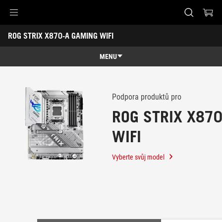
Accessibility links
ROG STRIX X870-A GAMING WIFI
Skip to content
Accessibility Help
Skip to Menu
ASUS Footer
-
Podpora
MENU
Funkce
Funkce
Technická specifikace
Podpora produktů pro
ROG STRIX X87
Galerie
WIFI
Podpora
Vyberte svůj model