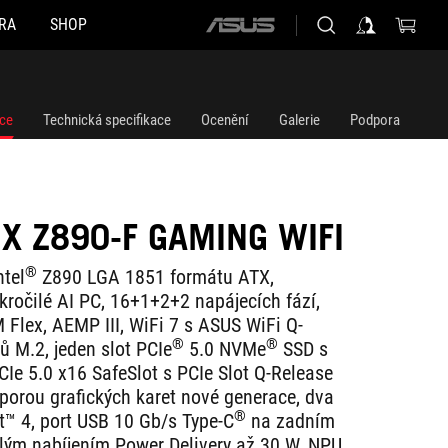
RA
SHOP
ASUS
home
logo
ce
Technická specifikace
Ocenění
Galerie
Podpora
IX Z890-F GAMING WIFI
®
ntel
Z890 LGA 1851 formátu ATX,
kročilé AI PC, 16+1+2+2 napájecích fází,
 Flex, AEMP III, WiFi 7 s ASUS WiFi Q-
®
®
ů M.2, jeden slot PCIe
5.0 NVMe
SSD s
CIe 5.0 x16 SafeSlot s PCIe Slot Q-Release
porou grafických karet nové generace, dva
®
t™ 4, port USB 10 Gb/s Type-C
na zadním
hlým nabíjením Power Delivery až 30 W, NPU