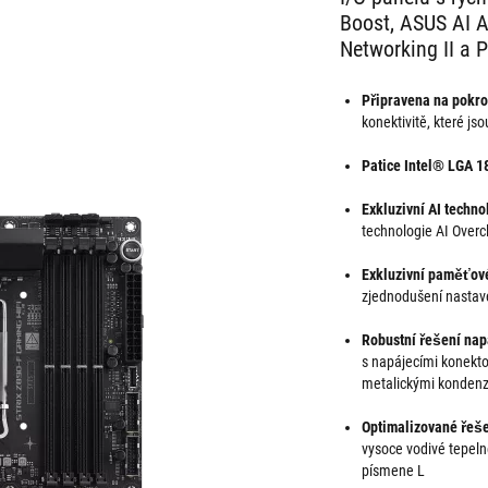
Boost, ASUS AI Ad
Networking II a 
Připravena na pokro
konektivitě, které js
Patice Intel® LGA 1
Exkluzivní AI techno
technologie AI Overcl
Exkluzivní paměťové
zjednodušení nastav
Robustní řešení nap
s napájecími konekto
metalickými kondenz
Optimalizované řeše
vysoce vodivé tepeln
písmene L