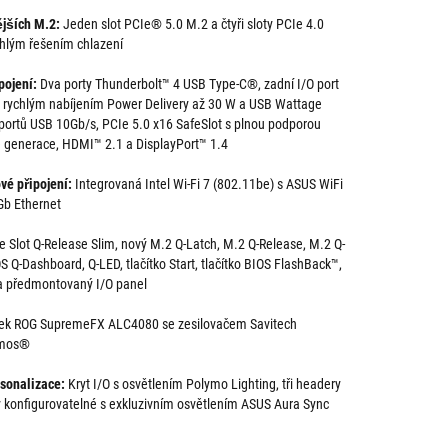
jších M.2:
Jeden slot PCIe® 5.0 M.2 a čtyři sloty PCIe 4.0
áhlým řešením chlazení
pojení:
Dva porty Thunderbolt™ 4 USB Type-C®, zadní I/O port
 rychlým nabíjením Power Delivery až 30 W a USB Wattage
 portů USB 10Gb/s, PCIe 5.0 x16 SafeSlot s plnou podporou
é generace, HDMI™ 2.1 a DisplayPort™ 1.4
vé připojení:
Integrovaná Intel Wi-Fi 7 (802.11be) s ASUS WiFi
 Gb Ethernet
 Slot Q-Release Slim, nový M.2 Q-Latch, M.2 Q-Release, M.2 Q-
S Q-Dashboard, Q-LED, tlačítko Start, tlačítko BIOS FlashBack™,
 a předmontovaný I/O panel
k ROG SupremeFX ALC4080 se zesilovačem Savitech
tmos®
sonalizace:
Kryt I/O s osvětlením Polymo Lighting, tři headery
 konfigurovatelné s exkluzivním osvětlením ASUS Aura Sync