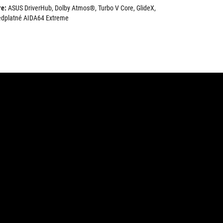
re:
ASUS DriverHub, Dolby Atmos®, Turbo V Core, GlideX,
edplatné AIDA64 Extreme