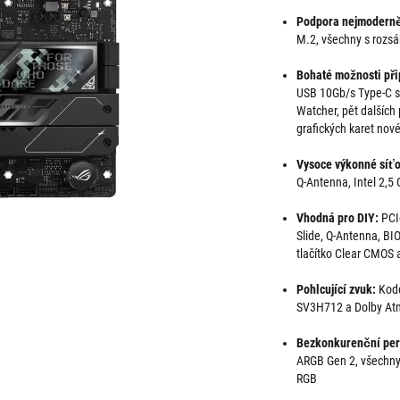
Podpora nejmoderně
M.2, všechny s rozs
Bohaté možnosti při
USB 10Gb/s Type-C s
Watcher, pět dalších
grafických karet nov
Vysoce výkonné síťo
Q-Antenna, Intel 2,5
Vhodná pro DIY:
PCIe
Slide, Q-Antenna, BIO
tlačítko Clear CMOS
Pohlcující zvuk:
Kode
SV3H712 a Dolby A
Bezkonkurenční per
ARGB Gen 2, všechny
RGB