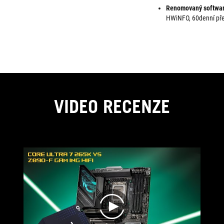
Renomovaný softwa
HWiNFO, 60denní př
VIDEO RECENZE
play