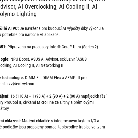
visor, AI Overclocking, AI Cooling II, AI
Polymo Lighting
čilé AI PC:
Je navržena pro budoucí AI výpočty díky výkonu a
ou potřebné pro náročné AI aplikace.
851:
Připravena na procesory Intel® Core™ Ultra (Series 2)
logie:
NPU Boost, ASUS AI Advisor, exkluzivní ASUS
ocking, AI Cooling II, AI Networking II
 technologie:
DIMM Fit, DIMM Flex a AEMP III pro
ení a zvýšení výkonu
ájení:
16 (110 A) + 1 (90 A) + 2 (90 A) + 2 (80 A) napájecích fází
ry ProCool II, cívkami MicroFine ze slitiny a prémiovými
átory
ní chlazení:
Masivní chladiče s integrovaným krytem I/O a
é podložky jsou propojeny pomocí teplovodivé trubice ve tvaru