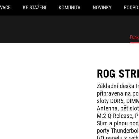
OVACE
KE STAŽENÍ
KOMUNITA
NOVINKY
PODPO
Funk
ROG STR
Základní deska I
připravena na po
sloty DDR5, DIMM
Antenna, pět slot
M.2 Q-Release, P
Slim a plnou pod
porty Thunderbol
I/O panelu s ryc