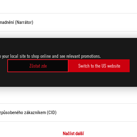
snadnění (Narrátor)
rafické karty řady NVIDIA 30 ke zdroji napájení
o your local site to shop online and see relevant promotions.
Zůstat zde
Switch to the US website
ákazníkem
í způsobeného zákazníkem (CID)
Načíst další