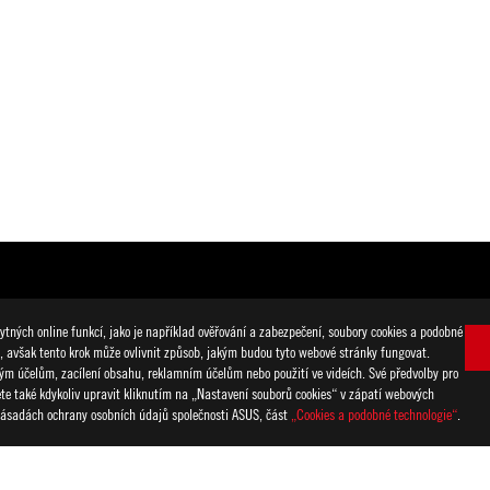
ns Commission) a kanadského Ministerstva průmyslu (Industry Canada
tných online funkcí, jako je například ověřování a zabezpečení, soubory cookies a podobné
é stránky příslušného státu.
i, avšak tento krok může ovlivnit způsob, jakým budou tyto webové stránky fungovat.
rnění změněny. Přesné nabídky naleznete u svého dodavatele. Produk
ckým účelům, zacílení obsahu, reklamním účelům nebo použití ve videích. Své předvolby pro
. Všechny obrázky mají pouze ilustrativní charakter. Pro více informac
žete také kdykoliv upravit kliknutím na „Nastavení souborů cookies“ v zápatí webových
hozího upozornění změněny.
 Zásadách ochrany osobních údajů společnosti ASUS, část
„Cookies a podobné technologie“
.
mi známkami příslušných společností.
y na teoretickém výkonu. Aktuální čísla se mohou lišit v reálných sit
 proměnná na základě faktorů jako rychlost připojovaného zařízení, vl