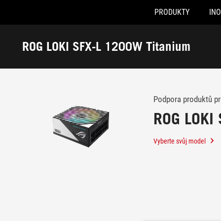
PRODUKTY
IN
Accessibility links
Skip to content
Accessibility Help
Skip to Menu
ASUS Footer
ROG LOKI SFX-L 1200W Titanium
-
Podpora
Podpora produktů p
ROG LOKI 
Vyberte svůj model