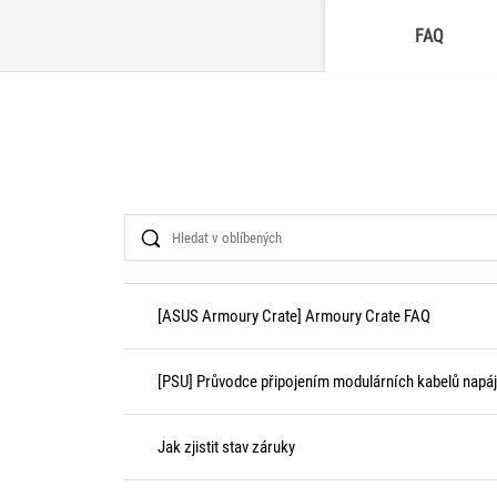
FAQ
Search
[ASUS Armoury Crate] Armoury Crate FAQ
[PSU] Průvodce připojením modulárních kabelů napáj
Jak zjistit stav záruky