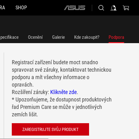
RA
SHOP
ASUS
home
logo
pecifikace
Ocenění
Galerie
Kde zakoupit?
Podpora
Registrací zařízení budete moct snadno
spravovat své záruky, kontaktovat technickou
podporu a mít všechny informace o
opravách.
Rozšíření záruky:
Klikněte zde
.
* Upozorňujeme, že dostupnost produktových
řad Premium Care se může v jednotlivých
zemích lišit.
ZAREGISTRUJTE SVŮJ PRODUKT