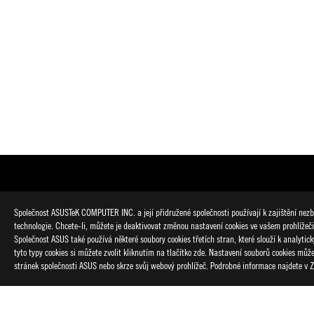
Disclaimer
Produkty certifikované dle komise FCC (Federal Communicatio
Společnost ASUSTeK COMPUTER INC. a její přidružené společnosti používají k zajištění nezby
Pro informace o lokálně dostupných produktech navštivte webov
technologie. Chcete-li, můžete je deaktivovat změnou nastavení cookies ve vašem prohlížeč
Veškeré technické parametry mohou být bez předchozího upozo
Společnost ASUS také používá některé soubory cookies třetích stran, které slouží k analyti
Technické údaje a vlastnosti produktů se liší podle typu modelu
tyto typy cookies si můžete zvolit kliknutím na tlačítko zde. Nastavení souborů cookies mů
Barva PCB a verze přibaleného softwaru mohou být bez předc
stránek společnosti ASUS nebo skrze svůj webový prohlížeč. Podrobné informace najdete v
Značky a názvy produktů uvedené v tomto textu jsou ochranný
Pokud není uvedeno jinak, jsou všechny nároky na výkon založen
Skutečná přenosová rychlost USB 3.0, 3.1, 3.2, a/alebo Typ-C je