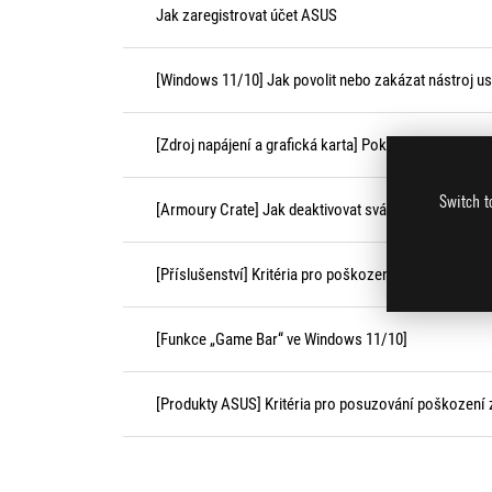
Jak zaregistrovat účet ASUS
[Windows 11/10] Jak povolit nebo zakázat nástroj u
[Zdroj napájení a grafická karta] Pokyny k připojení g
Switch t
[Armoury Crate] Jak deaktivovat sváteční efekty?
[Příslušenství] Kritéria pro poškození způsobené z
[Funkce „Game Bar“ ve Windows 11/10]
[Produkty ASUS] Kritéria pro posuzování poškozen