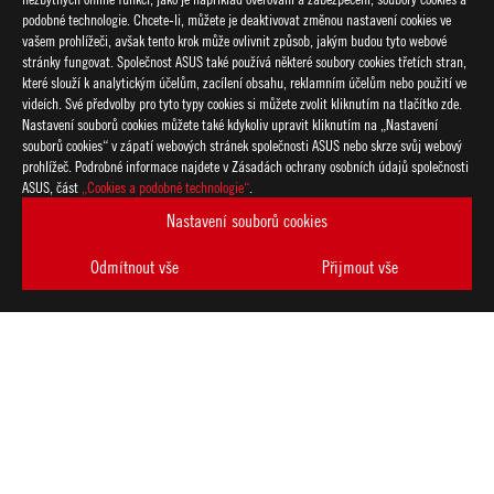
podobné technologie. Chcete-li, můžete je deaktivovat změnou nastavení cookies ve
vašem prohlížeči, avšak tento krok může ovlivnit způsob, jakým budou tyto webové
stránky fungovat. Společnost ASUS také používá některé soubory cookies třetích stran,
které slouží k analytickým účelům, zacílení obsahu, reklamním účelům nebo použití ve
videích. Své předvolby pro tyto typy cookies si můžete zvolit kliknutím na tlačítko zde.
Nastavení souborů cookies můžete také kdykoliv upravit kliknutím na „Nastavení
souborů cookies“ v zápatí webových stránek společnosti ASUS nebo skrze svůj webový
prohlížeč. Podrobné informace najdete v Zásadách ochrany osobních údajů společnosti
ASUS
ASUS, část
„Cookies a podobné technologie“
.
Footer
>
GAMING NAPÁJECÍ JEDNOTKY
Nastavení souborů cookies
>
NAPÁJECÍ JEDNOTKY FILTER
Odmítnout vše
Přijmout vše
>
ROG LOKI SFX-L 850W PLATINUM
GALLERY
PODPOROVANÉ TYPY PLATEB
ZÍSKEJTE NEJNOVĚJŠÍ NABÍDKY A DALŠÍ
VYTVOŘIT