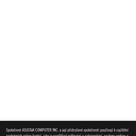
Společnost ASUSTeK COMPUTER INC. a její přidružené společnosti používají k zajištění
nezbytných online funkcí, jako je například ověřování a zabezpečení, soubory cookies a