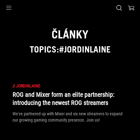
Accessibility links
Skip to content
Accessibility Help
Skip to Menu
ASUS Footer
ČLÁNKY
TOPICS:#JORDINLAINE
//
JORDINLAINE
ROG and Mixer form an elite partnership:
introducing the newest ROG streamers
We've partnered up with Mixer and six new streamers to expand
our growing gaming community presence. Join us!