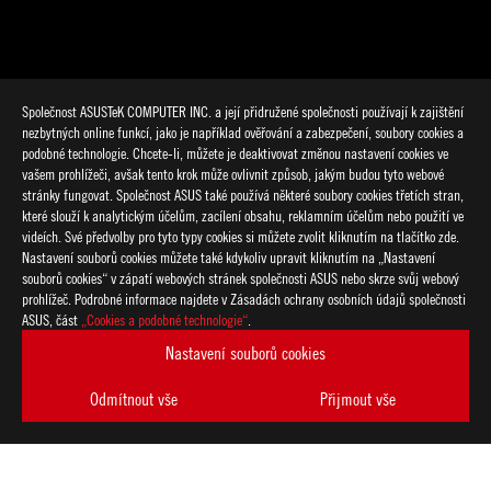
Společnost ASUSTeK COMPUTER INC. a její přidružené společnosti používají k zajištění
nezbytných online funkcí, jako je například ověřování a zabezpečení, soubory cookies a
podobné technologie. Chcete-li, můžete je deaktivovat změnou nastavení cookies ve
vašem prohlížeči, avšak tento krok může ovlivnit způsob, jakým budou tyto webové
stránky fungovat. Společnost ASUS také používá některé soubory cookies třetích stran,
které slouží k analytickým účelům, zacílení obsahu, reklamním účelům nebo použití ve
>
GAMING JORDINLAINE
videích. Své předvolby pro tyto typy cookies si můžete zvolit kliknutím na tlačítko zde.
Nastavení souborů cookies můžete také kdykoliv upravit kliknutím na „Nastavení
souborů cookies“ v zápatí webových stránek společnosti ASUS nebo skrze svůj webový
prohlížeč. Podrobné informace najdete v Zásadách ochrany osobních údajů společnosti
PODPOROVANÉ TYPY PLATEB
ASUS, část
„Cookies a podobné technologie“
.
Nastavení souborů cookies
ZÍSKEJTE NEJNOVĚJŠÍ NABÍDKY A DALŠÍ
Odmítnout vše
Přijmout vše
VYTVOŘIT
ÚČET