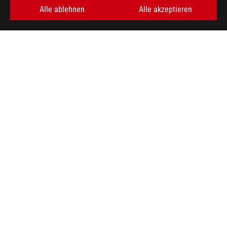
Alle ablehnen
Alle akzeptieren
ERHALTEN SIE DIE NEUESTEN ANGEBOTE UND MEHR
REGISTRIEREN
ABOUT ROG
HOME
IMPRESSUM
NEWSROOM
facebook
twitter
youtube
instagram
tiktok
discord
Germany/Deutsch