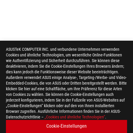
ASUSTeK COMPUTER INC. und verbundene Unternehmen verwenden
Cookies und ähnliche Technologien, um wesentliche Online-Funktionen
wie Authentifizierung und Sicherheit durchzuführen. Sie können diese
deaktivieren, indem Sie die Cookie-Einstellungen Ihres Browsers ändern;
dies kann jedoch die Funktionsweise dieser Website beeinträchtigen.
Außerdem verwendet ASUS einige Analyse-, Targeting-/Werbe- und Video-
Embedded-Cookies, die von ASUS oder Dritten bereitgestellt werden. Bitte
klicken Sie hier auf eine Schaltfläche, um Ihre Präferenz für diese Arten
von Cookies zu wählen. Sie können die Cookie-Einstellungen auch
jederzeit konfigurieren, indem Sie in der Fußzeile von ASUS-Websites auf
„Cookie-Einstellungen“ klicken oder auf den von Ihnen installierten
Browser zugreifen. Ausführliche Informationen finden Sie in der ASUS-
ASUS
Datenschutzrichtlinie –
„Cookies und ähnliche Technologien“
.
Footer
>
GAMING APPAREL, BAGS, & GEAR
>
KLEIDUNG
Cookie-Einstellungen
>
ROG SPACE WINDBREAKER
GALLERY