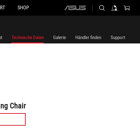
RT
SHOP
ASUS
home
logo
ht
Technische Daten
Galerie
Händler finden
Support
ng Chair