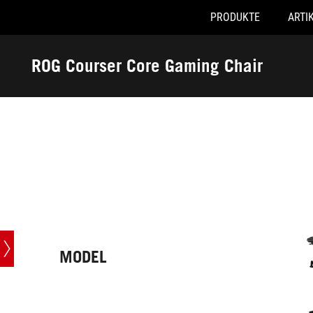
PRODUKTE
ARTI
Accessibility links
Skip to content
Accessibility Help
Skip to Menu
ASUS Footer
ROG Courser Core Gaming Chair
-
Technische
Daten
MODEL