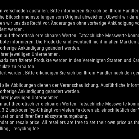
 verschieden ausfallen. Bitte informieren Sie sich bei Ihrem Händler 
che Bildschirmeinstellungen vom Original abweichen. Obwohl wir da
alten wir uns das Recht vor, Änderungen ohne vorherige Ankündigung 
dert werden.
en auf theoretisch erreichbaren Werten. Tatsächliche Messwerte kön
ote informieren. Die Produkte sind eventuell nicht in allen Märkten e
vorherige Ankündigung geändert werden.
hrer jeweiligen Unternehmen.
da zertifizierte Produkte werden in den Vereinigten Staaten und Ka
ukte zu erhalten.
ert werden. Bitte erkundigen Sie sich bei Ihrem Händler nach den ge
d alle Abbildungen dienen der Veranschaulichung. Ausführliche Informa
vorherige Ankündigung geändert werden.
hrer jeweiligen Unternehmen.
en auf theoretisch erreichbaren Werten. Tatsächliche Messwerte kön
, 3.2 und/oder Typ-C hängt von vielen Faktoren ab, einschließlich de
uration und Ihrer Betriebssystemumgebung.
dation resale price. All resellers are free to set their own price as th
dling、recycling fee.