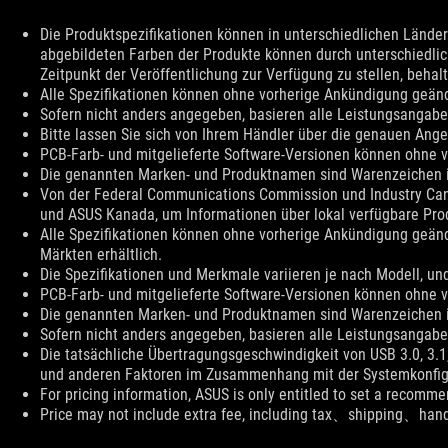
Disclaimer
Die Produktspezifikationen können in unterschiedlichen Ländern
abgebildeten Farben der Produkte können durch unterschiedli
Zeitpunkt der Veröffentlichung zur Verfügung zu stellen, beh
Alle Spezifikationen können ohne vorherige Ankündigung geän
Sofern nicht anders angegeben, basieren alle Leistungsangab
Bitte lassen Sie sich von Ihrem Händler über die genauen Angeb
PCB-Farb- und mitgelieferte Software-Versionen können ohne 
Die genannten Marken- und Produktnamen sind Warenzeichen i
Von der Federal Communications Commission und Industry Cana
und ASUS Kanada, um Informationen über lokal verfügbare Prod
Alle Spezifikationen können ohne vorherige Ankündigung geänd
Märkten erhältlich.
Die Spezifikationen und Merkmale variieren je nach Modell, un
PCB-Farb- und mitgelieferte Software-Versionen können ohne 
Die genannten Marken- und Produktnamen sind Warenzeichen i
Sofern nicht anders angegeben, basieren alle Leistungsangab
Die tatsächliche Übertragungsgeschwindigkeit von USB 3.0, 3.1
und anderen Faktoren im Zusammenhang mit der Systemkonfig
For pricing information, ASUS is only entitled to set a recommen
Price may not include extra fee, including tax、shipping、han