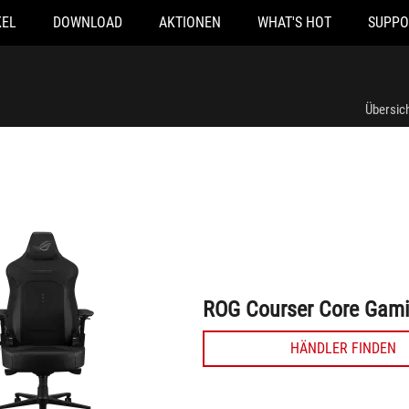
KEL
DOWNLOAD
AKTIONEN
WHAT'S HOT
SUPPO
ROG Courser Core Gaming Chair
Übersic
ROG Courser Core Gami
HÄNDLER FINDEN