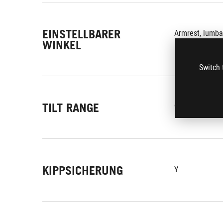
EINSTELLBARER
Armrest, lumbar
WINKEL
Switch 
TILT RANGE
90 - 155° (20 s
KIPPSICHERUNG
Y