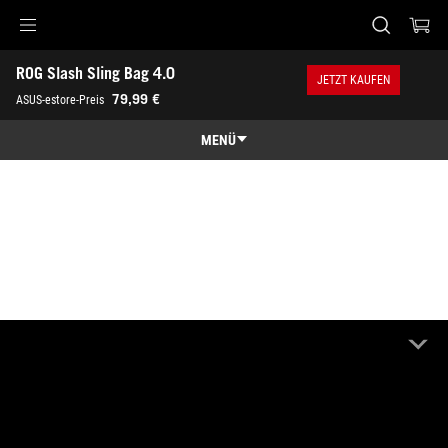
Accessibility links
ROG Slash Sling Bag 4.0
Skip to content
Accessibility Help
Skip to Menu
ASUS Footer
JETZT KAUFEN
79,99 €
ASUS-estore-Preis
MENÜ
Übersicht
Übersicht
Technische Daten
Awards
Galerie
Händler finden
Support