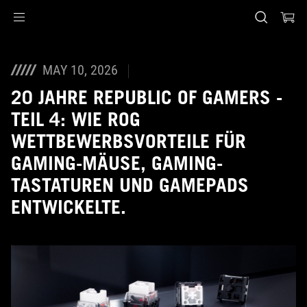
Accessibility links
Skip to content
Accessibility Help
Skip to Menu
ASUS Footer
MAY 10, 2026
20 JAHRE REPUBLIC OF GAMERS -
TEIL 4: WIE ROG
WETTBEWERBSVORTEILE FÜR
GAMING-MÄUSE, GAMING-
TASTATUREN UND GAMEPADS
ENTWICKELTE.