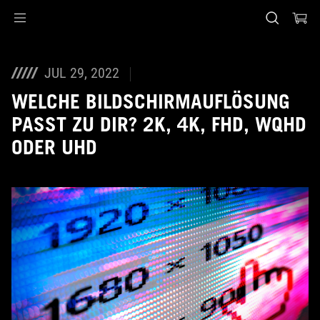
Accessibility links
Skip to content
Accessibility Help
Skip to Menu
ASUS Footer
JUL 29, 2022
WELCHE BILDSCHIRMAUFLÖSUNG
PASST ZU DIR? 2K, 4K, FHD, WQHD
ODER UHD