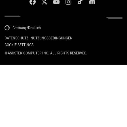
facebook
twitter
youtube
instagram
tiktok
discord
Germany/Deutsch
DATENSCHUTZ
NUTZUNGSBEDINGUNGEN
COOKIE SETTINGS
©ASUSTEK COMPUTER INC. ALL RIGHTS RESERVED.