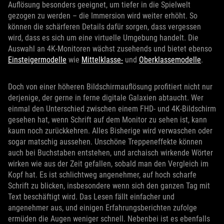
Auflösung besonders geeignet, um tiefer in die Spielwelt
gezogen zu werden – die Immersion wird weiter erhöht. So
können die schärferen Details dafür sorgen, dass vergessen
wird, dass es sich um eine virtuelle Umgebung handelt. Die
Auswahl an 4K-Monitoren wächst zusehends und bietet ebenso
Einsteigermodelle
wie
Mittelklasse-
und
Oberklassemodelle
.
Doch von einer höheren Bildschirmauflösung profitiert nicht nur
derjenige, der gerne in ferne digitale Galaxien abtaucht. Wer
einmal den Unterschied zwischen einem FHD- und 4K-Bildschirm
gesehen hat, wenn Schrift auf dem Monitor zu sehen ist, kann
kaum noch zurückkehren. Alles Bisherige wird verwaschen oder
sogar matschig aussehen. Unschöne Treppeneffekte können
auch bei Buchstaben entstehen, und archaisch wirkende Wörter
wirken wie aus der Zeit gefallen, sobald man den Vergleich im
Kopf hat. Es ist schlichtweg angenehmer, auf hoch scharfe
Schrift zu blicken, insbesondere wenn sich den ganzen Tag mit
Text beschäftigt wird. Das Lesen fällt einfacher und
angenehmer aus, und einigen Erfahrungsberichten zufolge
ermüden die Augen weniger schnell. Nebenbei ist es ebenfalls