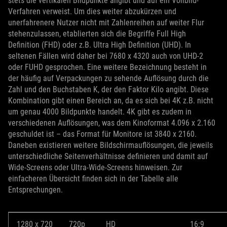
stets die vertikalen Bildpunkte angibt und auf ein Vollbild-
Verfahren verweist. Um dies weiter abzukürzen und
unerfahrenere Nutzer nicht mit Zahlenreihen auf weiter Flur
stehenzulassen, etablierten sich die Begriffe Full High
Definition (FHD) oder z.B. Ultra High Definition (UHD). In
seltenen Fällen wird daher bei 7680 x 4320 auch von UHD-2
oder FUHD gesprochen. Eine weitere Bezeichnung besteht in
der häufig auf Verpackungen zu sehende Auflösung durch die
Zahl und den Buchstaben K, der den Faktor Kilo angibt. Diese
Kombination gibt einen Bereich an, da es sich bei 4K z.B. nicht
um genau 4000 Bildpunkte handelt. 4K gibt es zudem in
verschiedenen Auflösungen, was dem Kinoformat 4.096 x 2.160
geschuldet ist – das Format für Monitore ist 3840 x 2160.
Daneben existieren weitere Bildschirmauflösungen, die jeweils
unterschiedliche Seitenverhältnisse definieren und damit auf
Wide-Screens oder Ultra-Wide-Screens hinweisen. Zur
einfacheren Übersicht finden sich in der Tabelle alle
Entsprechungen.
1280 x 720
720p
HD
16:9