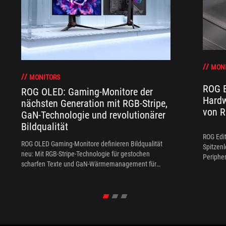
MON
MONITORS
ROG E
ROG OLED: Gaming-Monitore der
Hardw
nächsten Generation mit RGB-Stripe,
von 
GaN-Technologie und revolutionärer
Bildqualität
ROG Edi
ROG OLED Gaming-Monitore definieren Bildqualität
Spitzenl
neu: Mit RGB-Stripe-Technologie für gestochen
Periphe
scharfen Texte und GaN-Wärmemanagement für
höchste Effizienz.