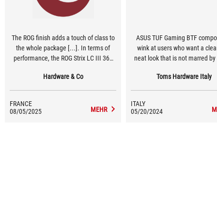
The ROG finish adds a touch of class to
ASUS TUF Gaming BTF compo
the whole package [...]. In terms of
wink at users who want a cle
performance, the ROG Strix LC III 360
neat look that is not marred by 
ARGB LCD proved particularly
cables. At the moment it is und
Hardware & Co
Toms Hardware Italy
comfortable in all the tests we put it
a niche solution, but it could eas
through. Ultimately, the ROG Strix LC III
out to be the next trend in the P
360 ARGB LCD kit is clean, neat, well-
especially if more and mo
FRANCE
ITALY
equipped...
components of this type arri
MEHR
M
08/05/2025
05/20/2024
increasingly competitive prices
goes on.