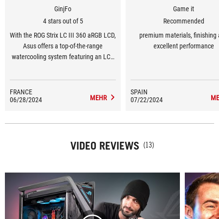
GinjFo
Game it
4 stars out of 5
Recommended
With the ROG Strix LC III 360 aRGB LCD,
premium materials, finishing
Asus offers a top-of-the-range
excellent performance
watercooling system featuring an LCD
screen. It features customizable
animations and real-time monitoring of
certain critical parameters. In use, we
FRANCE
SPAIN
MEHR
ME
06/28/2024
find solid cooling performance…
07/22/2024
VIDEO REVIEWS
(13)