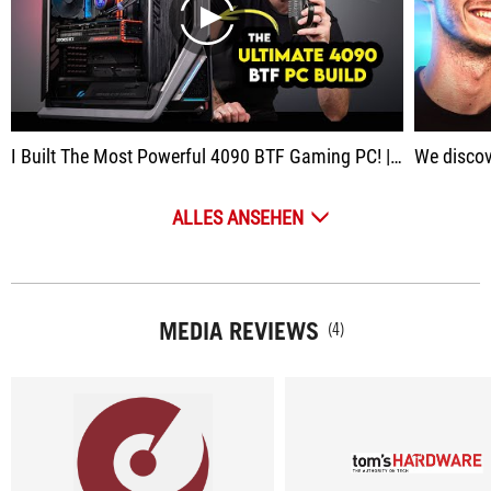
play
I Built The Most Powerful 4090 BTF Gaming PC! | ASUS ROG Hyperion BTF Edition
We discove
ALLES ANSEHEN
MEDIA REVIEWS
(4)