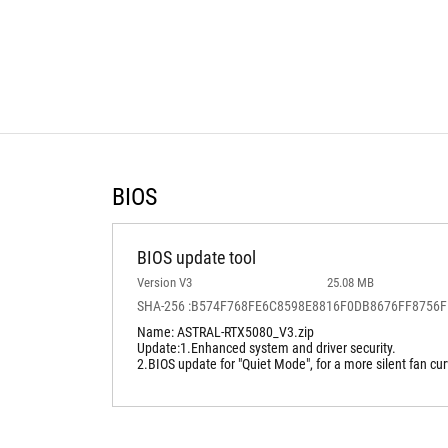
BIOS
BIOS update tool
Version V3
25.08 MB
SHA-256 :B574F768FE6C8598E8816F0DB8676FF8756
Name: ASTRAL-RTX5080_V3.zip
Update:1.Enhanced system and driver security.
2.BIOS update for "Quiet Mode", for a more silent fan cur