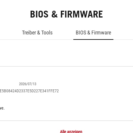
BIOS & FIRMWARE
Treiber & Tools
BIOS & Firmware
2026/07/13
FE5B08424D2337E5D227E341FFE72
ve.
Alle anzeigen