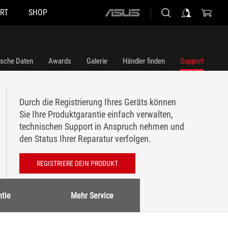
RT
SHOP
ASUS
home
logo
ische Daten
Awards
Galerie
Händler finden
Support
Durch die Registrierung Ihres Geräts können
Sie Ihre Produktgarantie einfach verwalten,
technischen Support in Anspruch nehmen und
den Status Ihrer Reparatur verfolgen.
REGISTRIERE DEIN PRODUKT
tie
Mehr Service