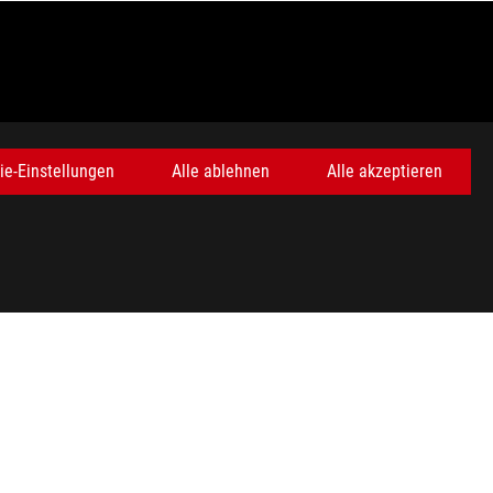
ie-Einstellungen
Alle ablehnen
Alle akzeptieren
vor Ort über die gültigen Produktspezifikationen. Die
rum bemüht sind, genaueste und umfassendste Informationen zum
vorzunehmen.
nen unter realen Bedingungen abweichen.
rhältlich.
en oder eingetragene Marken von HDMI Licensing Administrator,
nada vertrieben. Bitte besuchen Sie die Websites von ASUS USA
nauen Angeboten. Die Produkte sind möglicherweise nicht in allen