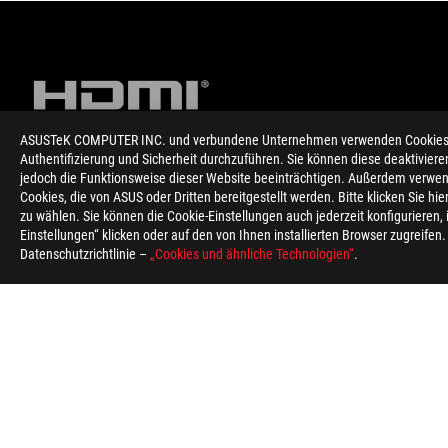
ASUSTeK COMPUTER INC. und verbundene Unternehmen verwenden Cookies un
Authentifizierung und Sicherheit durchzuführen. Sie können diese deaktiviere
jedoch die Funktionsweise dieser Website beeinträchtigen. Außerdem verwen
Disclaimer
Die Produktspezifikationen können in unterschiedlichen Ländern
Cookies, die von ASUS oder Dritten bereitgestellt werden. Bitte klicken Sie hi
abgebildeten Farben der Produkte können durch unterschiedli
zu wählen. Sie können die Cookie-Einstellungen auch jederzeit konfigurieren,
Zeitpunkt der Veröffentlichung zur Verfügung zu stellen, beh
Einstellungen“ klicken oder auf den von Ihnen installierten Browser zugreifen
Alle Spezifikationen können ohne vorherige Ankündigung geän
Datenschutzrichtlinie –
„Cookies und ähnliche Technologien“
.
Sofern nicht anders angegeben, basieren alle Leistungsangab
Bitte lassen Sie sich von Ihrem Händler über die genauen Angeb
PCB-Farb- und mitgelieferte Software-Versionen können ohne 
Die genannten Marken- und Produktnamen sind Warenzeichen i
Die Begriffe HDMI, HDMI High-Definition Multimedia Interfac
Inc.
Von der Federal Communications Commission und Industry Cana
und ASUS Kanada, um Informationen über lokal verfügbare Prod
Alle Spezifikationen können ohne vorherige Ankündigung geänd