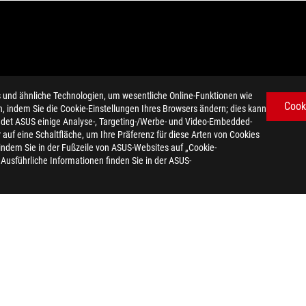
d ähnliche Technologien, um wesentliche Online-Funktionen wie
Cook
n, indem Sie die Cookie-Einstellungen Ihres Browsers ändern; dies kann
det ASUS einige Analyse-, Targeting-/Werbe- und Video-Embedded-
 verschieden ausfallen. Bitte informieren Sie sich bei Ihrem Händler 
er auf eine Schaltfläche, um Ihre Präferenz für diese Arten von Cookies
che Bildschirmeinstellungen vom Original abweichen. Obwohl wir da
 indem Sie in der Fußzeile von ASUS-Websites auf „Cookie-
alten wir uns das Recht vor, Änderungen ohne vorherige Ankündigung 
. Ausführliche Informationen finden Sie in der ASUS-
dert werden.
en auf theoretisch erreichbaren Werten. Tatsächliche Messwerte kön
ote informieren. Die Produkte sind eventuell nicht in allen Märkten e
vorherige Ankündigung geändert werden.
hrer jeweiligen Unternehmen.
e, HDMI-Aufmachung (HDMI Trade Dress) und die HDMI-Logos sind Mark
da zertifizierte Produkte werden in den Vereinigten Staaten und Ka
ukte zu erhalten.
ert werden. Bitte erkundigen Sie sich bei Ihrem Händler nach den ge