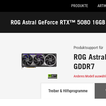
PRODUKTE
ARTI
Accessibility links
Skip to content
Accessibility Help
Skip to Menu
ASUS Footer
ROG Astral GeForce RTX™ 5080 16G
-
Support
Produktsupport für
ROG Astr
GDDR7
Anderes Modell auswäh
Treiber & Hilfsprogramme