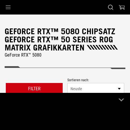
Accessibility links
Skip to content
Accessibility Help
Skip to Menu
ASUS Footer
GEFORCE RTX™ 5080 CHIPSATZ
GEFORCE RTX™ 50 SERIES ROG
MATRIX GRAFIKKARTEN
GeForce RTX™ 5080
Sortieren nach:
FILTER
Neuste
0 Produkt
Alle löschen
ROG Matrix
Remove ROG Matrix