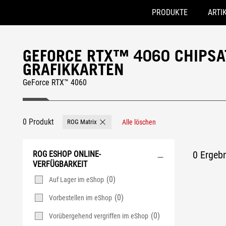
PRODUKTE
ARTI
Accessibility links
Skip to content
Accessibility Help
Skip to Menu
ASUS Footer
GEFORCE RTX™ 4060 CHIPSA
GRAFIKKARTEN
GeForce RTX™ 4060
0 Produkt
ROG Matrix
Alle löschen
Remove ROG Matrix
0 Ergebn
ROG ESHOP ONLINE-
VERFÜGBARKEIT
(0)
Auf Lager im eShop
(0)
Vorbestellen im eShop
(0)
Vorübergehend vergriffen im eShop