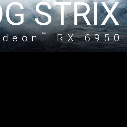
G STRIX
™
adeon
RX 6950