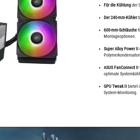
Für die Kühlung
der S
Der 240-mm-Kühler
b
600-mm-Schläuche
f
Montageoptionen.
Super Alloy Power II
Polymerkondensatore
ASUS FanConnect II
optimale Systemküh
GPU Tweak II
bietet
System-Monitoring.