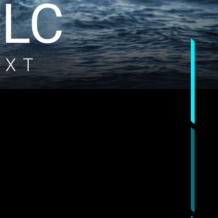
 LC
 XT