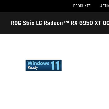
PRODUKTE
ARTI
Accessibility links
Skip to content
Accessibility Help
Skip to Menu
ASUS Footer
ROG Strix LC Radeon™ RX 6950 XT OC