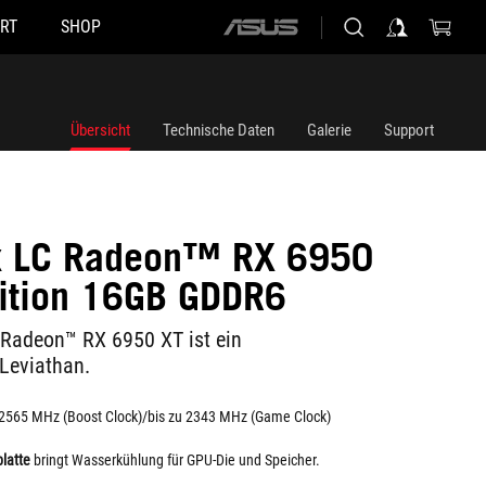
RT
SHOP
ASUS
home
logo
Übersicht
Technische Daten
Galerie
Support
ix LC Radeon™ RX 6950
ition 16GB GDDR6
 Radeon™ RX 6950 XT ist ein
Leviathan.
 2565 MHz (Boost Clock)/bis zu 2343 MHz (Game Clock)
platte
bringt Wasserkühlung für GPU-Die und Speicher.