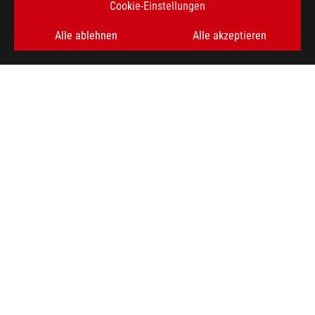
Cookie-Einstellungen
Alle ablehnen
Alle akzeptieren
ASUS
Footer
>
GAMING GRAFIKKARTEN
>
ROG STRIX
>
ROG STRIX GEFORCE RTX™ 3080 OC EDITION 12GB
AWARD
ERHALTEN SIE DIE NEUESTEN ANGEBOTE UND MEHR
REGISTRIEREN
ABOUT ROG