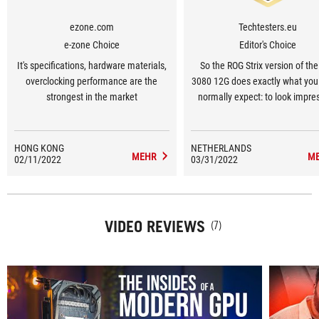
ezone.com
Techtesters.eu
e-zone Choice
Editor's Choice
It's specifications, hardware materials,
So the ROG Strix version of th
overclocking performance are the
3080 12G does exactly what you
strongest in the market
normally expect: to look impres
and perform excellently.
HONG KONG
NETHERLANDS
MEHR
M
02/11/2022
03/31/2022
VIDEO REVIEWS
(7)