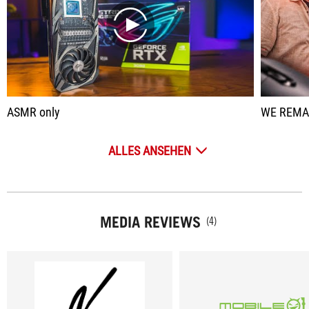
play
ASMR only
WE REMAKE
ALLES ANSEHEN
MEDIA REVIEWS
(4)