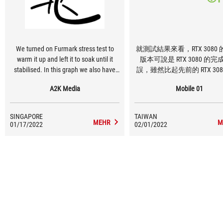
We turned on Furmark stress test to
就測試結果來看，RTX 3080 的
warm it up and left it to soak until it
版本可說是 RTX 3080 的
stabilised. In this graph we also have
誤，雖然比起先前的 RTX 308
some extra cards as general
了 2 GB 的記憶體容量，但
A2K Media
Mobile 01
comparison but they are not even in the
主要遊戲大作，甚至是在 4K
same league. RTX 3080 is hovering in
下光線追蹤效果全開，性能
mid to high 60s which is a clear
刃有餘，即便在少數遊戲中
SINGAPORE
TAIWAN
indication that there is plenty of room
DLSS 功能，也只需要開到
MEHR
M
01/17/2022
02/01/2022
for overclocking.
即可，幾乎感覺不到畫質