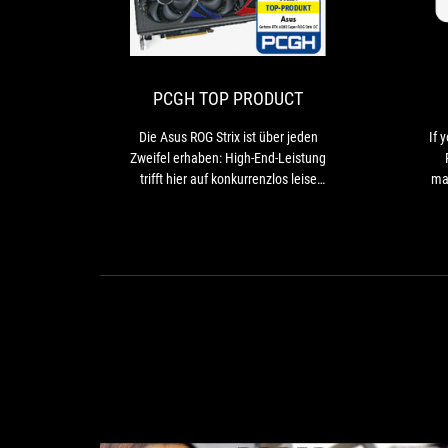
PCGH
Die
TOP
Asus
ROG
PRODUCT
Strix
ist
PCGH TOP PRODUCT
über
jeden
Die Asus ROG Strix ist über jeden
If 
Zweifel
Zweifel erhaben: High-End-Leistung
erhaben:
trifft hier auf konkurrenzlos leise
mar
High-
Lautheit.
th
End-
co
Leistung
trifft
hier
auf
konkurrenzlos
leise
Lautheit.