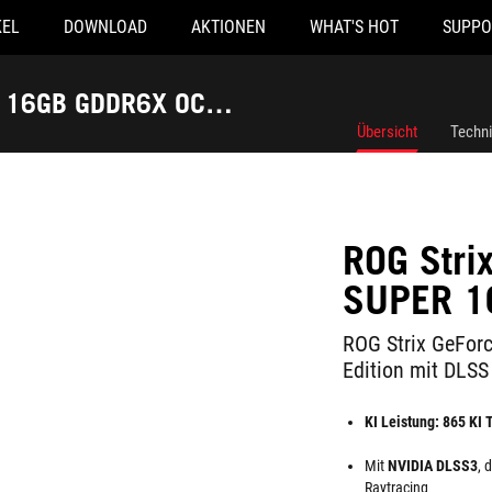
KEL
DOWNLOAD
AKTIONEN
WHAT'S HOT
SUPPO
R 16GB GDDR6X OC
Übersicht
Techn
ROG Str
SUPER 1
ROG Strix GeFo
Edition mit DLSS
KI Leistung: 865 KI
Mit
NVIDIA DLSS3
, 
Raytracing