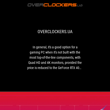
OVERCLOCKER
In
general,
it's
a
OVERCLOCKERS.UA
good
option
for
a
In general, it's a good option for a
gaming
gaming PC when it's not built with the
PC
most top-of-the-line components, with
when
Quad HD and 4K monitors, provided the
it's
price is reduced to the GeForce RTX 4080
not
level or lower.
built
with
the
most
top-
of-
the-