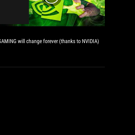
GAMING will change forever (thanks to NVIDIA)
ROG Str
premium