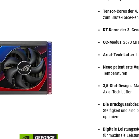
Tensor-Cores der 4.
zum Brute-Force-Re
RT-Kerne der 3. Gen
OC-Modus
: 2670 M
Axial-Tech-Lüfter
fü
Neue patentierte V
Temperaturen
3,5-Slot-Design:
Mas
Axial-Tech-Lüfter
Die Druckgussabdec
Steifigkeit und sind
optimieren
Digitale Leistungs
für maximale Leistu