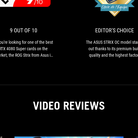
9
If
OUT
you're
looking
OF
for
10
one
9 OUT OF 10
EDITOR'S CHOICE
of
the
you're looking for one of the best
The ASUS STRIX OC model sta
best
RTX 4080 Super cards on the
out thanks to its premium bui
RTX
ket, the ROG Strix from Asus is
quality and the highest facto
4080
e one to look out for. Excellent
overclocking among all the ca
Super
oling, delightful performance,
we tested…
cards
this XXL card has it all!
on
the
market,
the
VIDEO REVIEWS
ROG
Strix
from
Asus
is
the