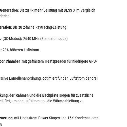
 Generation
: Bis zu 4x mehr Leistung mit DLSS 3 im Vergleich
ndering
eration
: Bis zu 2-fache Raytracing-Leistung
Hz (OC-Modus)/ 2640 MHz (Standardmodus)
r 23% höheren Luftstrom
apor Chamber
mit gefrästem Heatspreader für niedrigere GPU-
sive Lamellenanordnung, optimiert für den Luftstrom der drei
kung, der Rahmen und die Backplate
sorgen für zusätzliche
 belüftet, um den Luftstrom und die Wärmeableitung zu
steuerung
mit Hochstrom-Power-Stages und 15K-Kondensatoren
ng