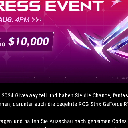
line
components,
with
Quad
HD
and
4K
monitors,
provided
the
price
is
reduced
to
the
GeForce
24 Giveaway teil und haben Sie die Chance, fantasti
RTX
nnen, darunter auch die begehrte ROG Strix GeForce 
4080
level
or
 Fragen und halten Sie Ausschau nach geheimen Cod
lower.