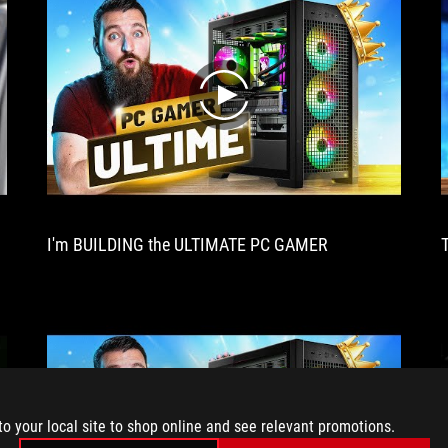
one
to
look
out
play
for.
Excellent
cooling,
delightful
performance,
this
XXL
I'm BUILDING the ULTIMATE PC GAMER
card
has
it
all!
to your local site to shop online and see relevant promotions.
play