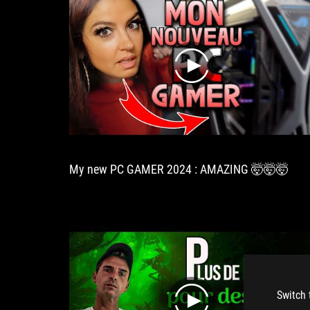
play
My new PC GAMER 2024 : AMAZING 🤯🤯🤯
Switch 
play