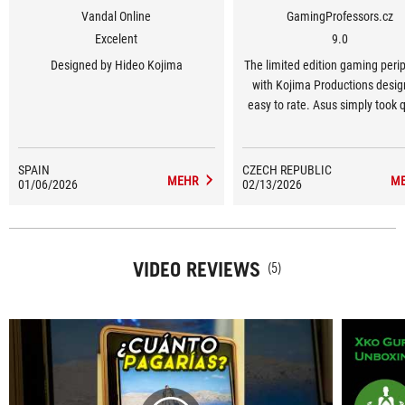
Vandal Online
GamingProfessors.cz
Excelent
9.0
Designed by Hideo Kojima
The limited edition gaming peri
with Kojima Productions desig
easy to rate. Asus simply took q
premium hardware and enriched 
a beautiful design endorsed 
beloved development icon. Th
SPAIN
CZECH REPUBLIC
MEHR
M
01/06/2026
02/13/2026
Keris II Origin-KJP mouse imp
with excellent precision, low w
and great control. The ROG Delta
headset will please with its s
VIDEO REVIEWS
quality and connectivity. The S
(5)
II XXL-KJP then represents exac
kind of mousepad you'd expect f
price category.