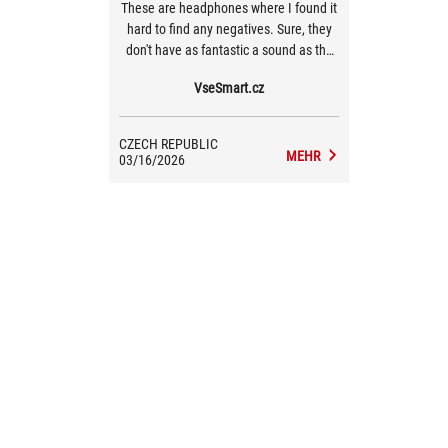
These are headphones where I found it
hard to find any negatives. Sure, they
don't have as fantastic a sound as the
recently tested Asus ROG Kithara, but
VseSmart.cz
those are aimed at a completely
different audience. The ROG Delta II are
strictly for gamers, and if it weren't for
CZECH REPUBLIC
the annoying Armoury Crate, I wouldn't
MEHR
03/16/2026
hesitate to give them a perfect rating.