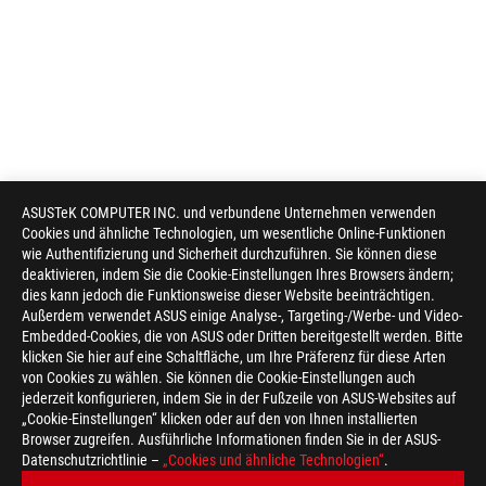
ASUSTeK COMPUTER INC. und verbundene Unternehmen verwenden
Cookies und ähnliche Technologien, um wesentliche Online-Funktionen
wie Authentifizierung und Sicherheit durchzuführen. Sie können diese
deaktivieren, indem Sie die Cookie-Einstellungen Ihres Browsers ändern;
dies kann jedoch die Funktionsweise dieser Website beeinträchtigen.
Außerdem verwendet ASUS einige Analyse-, Targeting-/Werbe- und Video-
Embedded-Cookies, die von ASUS oder Dritten bereitgestellt werden. Bitte
klicken Sie hier auf eine Schaltfläche, um Ihre Präferenz für diese Arten
Disclaimer
Die Produktspezifikationen können in unterschiedlichen Ländern
von Cookies zu wählen. Sie können die Cookie-Einstellungen auch
Händler vor Ort über die gültigen Produktspezifikationen. Die
jederzeit konfigurieren, indem Sie in der Fußzeile von ASUS-Websites auf
Bildschirmeinstellungen vom Original abweichen. Obwohl wir 
„Cookie-Einstellungen“ klicken oder auf den von Ihnen installierten
zum Zeitpunkt der Veröffentlichung zur Verfügung zu stellen, 
Browser zugreifen. Ausführliche Informationen finden Sie in der ASUS-
Ankündigung vorzunehmen.
Datenschutzrichtlinie –
„Cookies und ähnliche Technologien“
.
Alle Spezifikationen können ohne vorherige Ankündigung geän