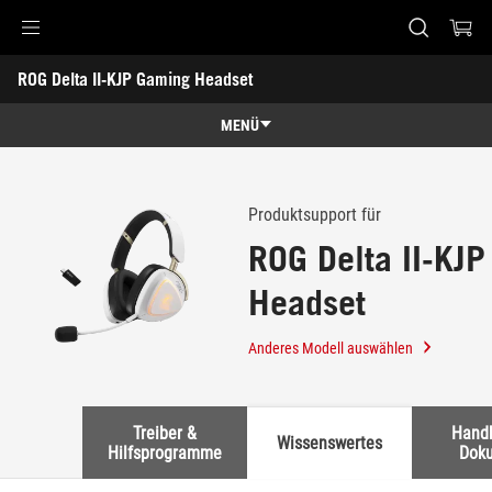
Accessibility links
ROG Delta II-KJP Gaming Headset
Skip to content
Accessibility Help
Skip to Menu
ASUS Footer
-
Support
MENÜ
Übersicht
Übersicht
Technische Daten
Produktsupport für
ROG Delta II-KJ
Awards
Headset
Galerie
Händler finden
Anderes Modell auswählen
Support
Treiber &
Hand
Wissenswertes
Hilfsprogramme
Dok