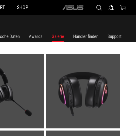
RT
SHOP
ASUS
home
logo
ische Daten
Awards
Galerie
Händler finden
Support