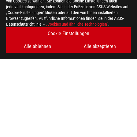
von Cookies zu wählen. Sie können die Cookie-Einstellungen auch
jederzeit konfigurieren, indem Sie in der Fußzeile von ASUS-Websites auf
„Cookie-Einstellungen“ klicken oder auf den von Ihnen installierten
Browser zugreifen. Ausführliche Informationen finden Sie in der ASUS-
Datenschutzrichtlinie –
„Cookies und ähnliche Technologien“
.
Cookie-Einstellungen
Alle ablehnen
Alle akzeptieren
ASUS
Footer
>
GAMING TASTATUREN
>
AURA RGB
>
ROG STRIX SCOPE II
AWARD
ERHALTEN SIE DIE NEUESTEN ANGEBOTE UND MEHR
REGISTRIEREN