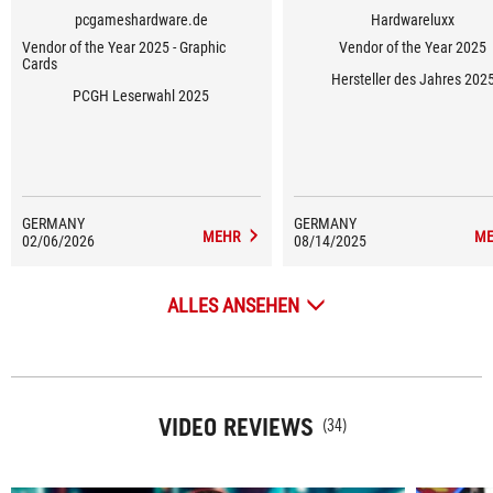
pcgameshardware.de
Hardwareluxx
Vendor of the Year 2025 - Graphic
Vendor of the Year 2025
Cards
Hersteller des Jahres 202
PCGH Leserwahl 2025
GERMANY
GERMANY
MEHR
ME
02/06/2026
08/14/2025
ALLES ANSEHEN
VIDEO REVIEWS
(34)