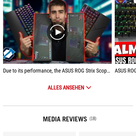
play
Due to its performance, the ASUS ROG Strix Scope II RX was awarded the AX Best Buy in Class, as well as the Advanced Design award.
ASUS ROG Strix 
ALLES ANSEHEN
MEDIA REVIEWS
(18)