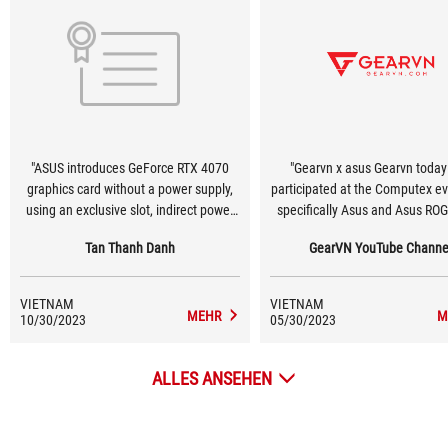
"ASUS introduces GeForce RTX 4070
"Gearvn x asus Gearvn today
graphics card without a power supply,
participated at the Computex e
using an exclusive slot, indirect power
specifically Asus and Asus RO
supply via Mainboard! #Computex2023
One of the technologies that 
Tan Thanh Danh
GearVN YouTube Channe
#Asus"
feels most impressive is that A
testing a new design version
GeForce RTX 40 graphics card
VIETNAM
VIETNAM
Lovelace) does not require any 
MEHR
M
10/30/2023
05/30/2023
source connector. Instead, 
designed an exclusive slot to pr
ALLES ANSEHEN
to 600W on the Z790 motherboa
the connections at the back. T
technology worth waiting in the
🤤"