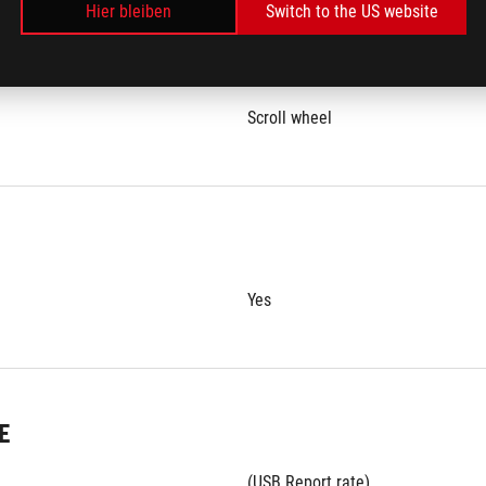
Hier bleiben
Switch to the US website
Scroll wheel
Yes
E
(USB Report rate)