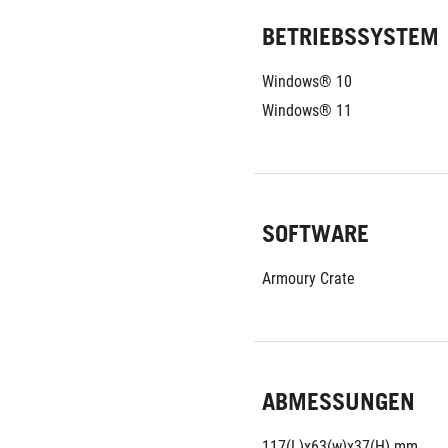
BETRIEBSSYSTEM
Windows® 10
Windows® 11
SOFTWARE
Armoury Crate
ABMESSUNGEN
117(L)x63(w)x37(H) mm