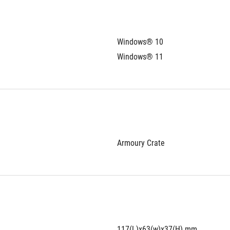
Windows® 10
Windows® 11
Armoury Crate
117(L)x63(w)x37(H) mm