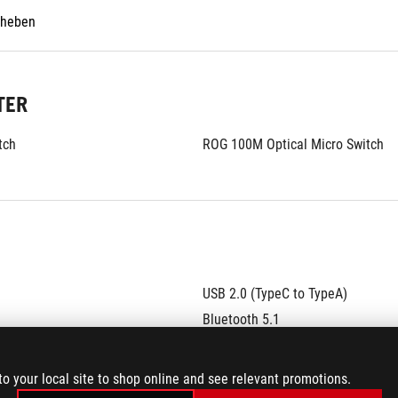
rheben
TER
tch
ROG 100M Optical Micro Switch
USB 2.0 (TypeC to TypeA)
Bluetooth 5.1
RF 2.4GHz
to your local site to shop online and see relevant promotions.