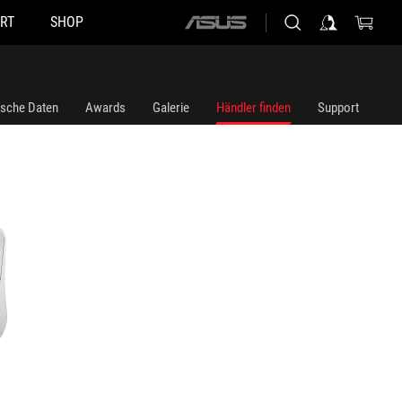
RT
SHOP
ASUS
home
logo
ische Daten
Awards
Galerie
Händler finden
Support