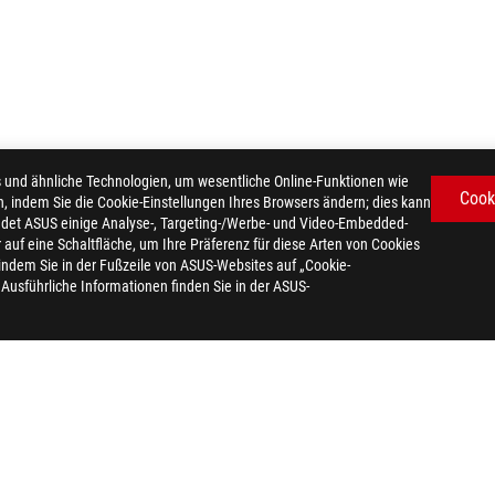
d ähnliche Technologien, um wesentliche Online-Funktionen wie
Cook
n, indem Sie die Cookie-Einstellungen Ihres Browsers ändern; dies kann
det ASUS einige Analyse-, Targeting-/Werbe- und Video-Embedded-
er auf eine Schaltfläche, um Ihre Präferenz für diese Arten von Cookies
-HANDED
>
ROG KERIS II ORIGIN-KJP GAMING MOUSE
GALLERY
 indem Sie in der Fußzeile von ASUS-Websites auf „Cookie-
. Ausführliche Informationen finden Sie in der ASUS-
DATENSCHUTZ
NUTZUNGSBEDINGUNGEN
COOKI