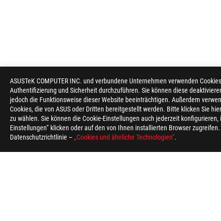
ASUSTeK COMPUTER INC. und verbundene Unternehmen verwenden Cookies un
ASUS
Authentifizierung und Sicherheit durchzuführen. Sie können diese deaktiviere
Footer
jedoch die Funktionsweise dieser Website beeinträchtigen. Außerdem verwen
Cookies, die von ASUS oder Dritten bereitgestellt werden. Bitte klicken Sie hi
>
GAMING MÄUSE & MAUSPADS
>
ERGONOMIC RIGHT
zu wählen. Sie können die Cookie-Einstellungen auch jederzeit konfigurieren,
Einstellungen“ klicken oder auf den von Ihnen installierten Browser zugreifen
Datenschutzrichtlinie –
„Cookies und ähnliche Technologien“
.
ABOUT ROG
HOME
IMPRESSUM
NEWSROOM
Germany/Deutsch