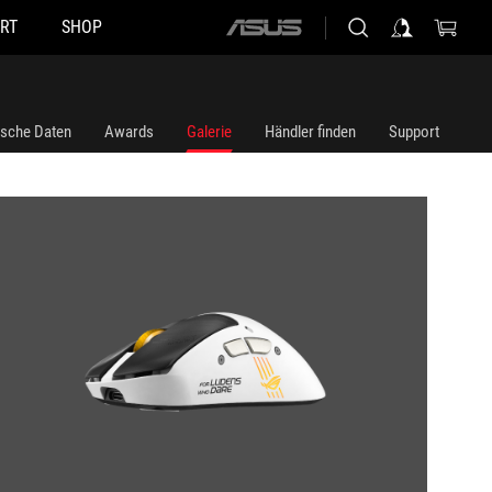
RT
SHOP
ASUS
home
logo
ische Daten
Awards
Galerie
Händler finden
Support