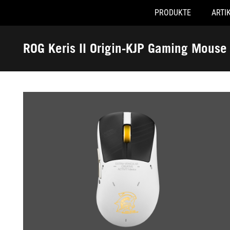
PRODUKTE
ARTI
Accessibility links
Skip to content
Accessibility Help
Skip to Menu
ASUS Footer
ROG Keris II Origin-KJP Gaming Mouse
-
Galerie