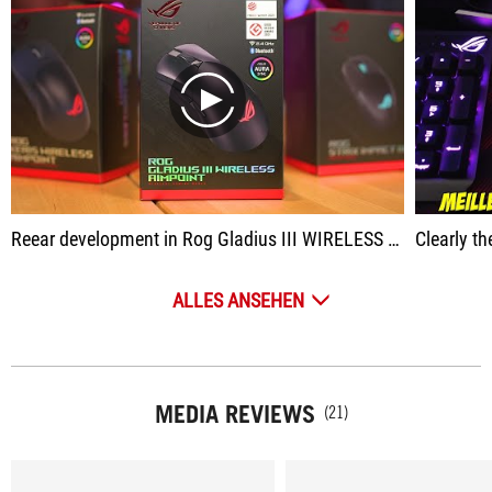
play
Reear development in Rog Gladius III WIRELESS AIMPOINT games
Clearly the 
ALLES ANSEHEN
MEDIA REVIEWS
(21)