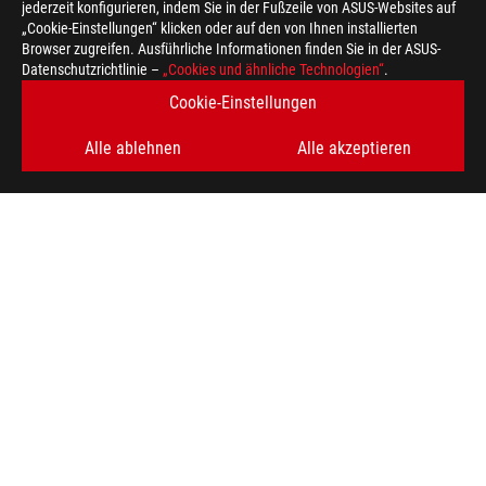
jederzeit konfigurieren, indem Sie in der Fußzeile von ASUS-Websites auf
„Cookie-Einstellungen“ klicken oder auf den von Ihnen installierten
Browser zugreifen. Ausführliche Informationen finden Sie in der ASUS-
Datenschutzrichtlinie –
„Cookies und ähnliche Technologien“
.
Cookie-Einstellungen
Alle ablehnen
Alle akzeptieren
ASUS
Footer
>
GAMING MÄUSE & MAUSPADS
>
WIRELESS
>
ROG KERIS WIRELESS
AWARD
ERHALTEN SIE DIE NEUESTEN ANGEBOTE UND MEHR
REGISTRIEREN
ABOUT ROG