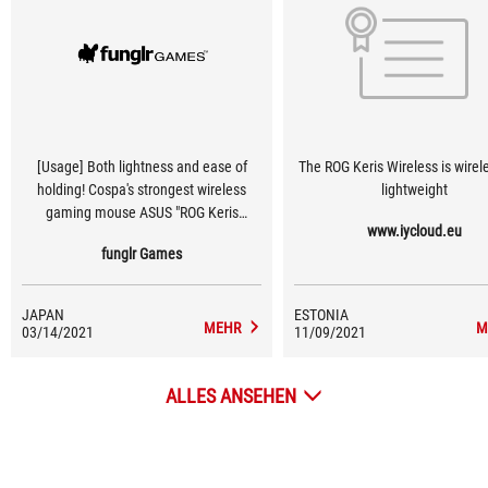
[Usage] Both lightness and ease of
The ROG Keris Wireless is wirel
holding! Cospa's strongest wireless
lightweight
gaming mouse ASUS "ROG Keris
www.iycloud.eu
Wireless" review!
funglr Games
JAPAN
ESTONIA
MEHR
M
03/14/2021
11/09/2021
ALLES ANSEHEN