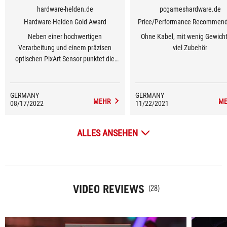
hardware-helden.de
pcgameshardware.de
Hardware-Helden Gold Award
Price/Performance Recommend
Neben einer hochwertigen
Ohne Kabel, mit wenig Gewich
Verarbeitung und einem präzisen
viel Zubehör
optischen PixArt Sensor punktet die
kabellose Maus mit einem geringen
Gewicht, haltbaren PBT
Hauptmaustasten, wechselbaren
GERMANY
GERMANY
MEHR
ME
08/17/2022
Switches und austauschbaren
11/22/2021
Daumentasten. Mit über 50 Stunden
inklusive Beleuchtung und knapp 80
ALLES ANSEHEN
Stunden ohne Beleuchtung hält die
Maus im kabellosen Modus locker
mehrere Zocker-Sessions durch und
arbeitet dabei absolut
verzögerungsfrei.
VIDEO REVIEWS
(28)