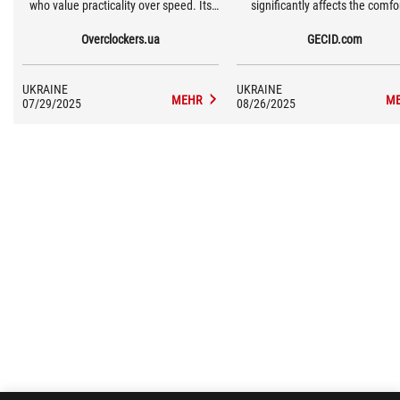
who value practicality over speed. Its
significantly affects the comfo
ability to withstand the everyday
work. The gray color of the deskto
Overclockers.ua
GECID.com
dangers of the desktop is very useful.
perfect harmony with the white 
of ROG Keris II Origin.
UKRAINE
UKRAINE
MEHR
M
07/29/2025
08/26/2025