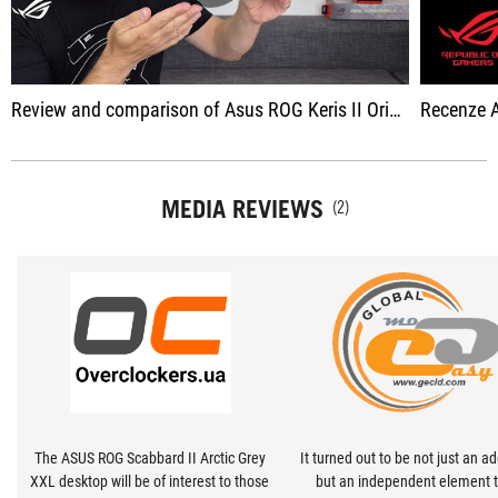
Review and comparison of Asus ROG Keris II Origin | Bonus: Introduction to Scabbard II XXL Arctic Grey
Recenze ASUS ROG, 
MEDIA REVIEWS
(2)
The ASUS ROG Scabbard II Arctic Grey
It turned out to be not just an ad
XXL desktop will be of interest to those
but an independent element 