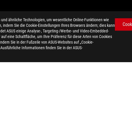
d ähnliche Technologien, um wesentliche Online-Funktionen wie
Cook
n, indem Sie die Cookie-Einstellungen Ihres Browsers ändern; dies kann
det ASUS einige Analyse-, Targeting-/Werbe- und Video-Embedded-
 verschieden ausfallen. Bitte informieren Sie sich bei Ihrem Händler 
er auf eine Schaltfläche, um Ihre Präferenz für diese Arten von Cookies
che Bildschirmeinstellungen vom Original abweichen. Obwohl wir da
 indem Sie in der Fußzeile von ASUS-Websites auf „Cookie-
alten wir uns das Recht vor, Änderungen ohne vorherige Ankündigung 
. Ausführliche Informationen finden Sie in der ASUS-
, 3.2 und/oder Typ-C hängt von vielen Faktoren ab, einschließlich de
uration und Ihrer Betriebssystemumgebung.
dert werden.
en auf theoretisch erreichbaren Werten. Tatsächliche Messwerte kön
ote informieren. Die Produkte sind eventuell nicht in allen Märkten e
vorherige Ankündigung geändert werden.
hrer jeweiligen Unternehmen.
e, HDMI-Aufmachung (HDMI Trade Dress) und die HDMI-Logos sind Mark
da zertifizierte Produkte werden in den Vereinigten Staaten und Ka
ukte zu erhalten.
ert werden. Bitte erkundigen Sie sich bei Ihrem Händler nach den ge
d alle Abbildungen dienen der Veranschaulichung. Ausführliche Informa