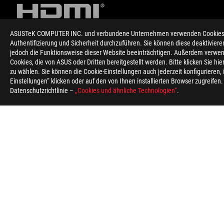
ASUSTeK COMPUTER INC. und verbundene Unternehmen verwenden Cookies un
Authentifizierung und Sicherheit durchzuführen. Sie können diese deaktiviere
jedoch die Funktionsweise dieser Website beeinträchtigen. Außerdem verwen
Disclaimer
Die Produktspezifikationen können in unterschiedlichen Ländern
Cookies, die von ASUS oder Dritten bereitgestellt werden. Bitte klicken Sie hi
abgebildeten Farben der Produkte können durch unterschiedli
zu wählen. Sie können die Cookie-Einstellungen auch jederzeit konfigurieren,
Zeitpunkt der Veröffentlichung zur Verfügung zu stellen, beh
Einstellungen“ klicken oder auf den von Ihnen installierten Browser zugreifen
Die tatsächliche Übertragungsgeschwindigkeit von USB 3.0, 3.1
Datenschutzrichtlinie –
„Cookies und ähnliche Technologien“
.
und anderen Faktoren im Zusammenhang mit der Systemkonfig
Alle Spezifikationen können ohne vorherige Ankündigung geän
Sofern nicht anders angegeben, basieren alle Leistungsangab
Bitte lassen Sie sich von Ihrem Händler über die genauen Angeb
PCB-Farb- und mitgelieferte Software-Versionen können ohne 
Die genannten Marken- und Produktnamen sind Warenzeichen i
Die Begriffe HDMI, HDMI High-Definition Multimedia Interfac
Inc.
Von der Federal Communications Commission und Industry Cana
und ASUS Kanada, um Informationen über lokal verfügbare Prod
Alle Spezifikationen können ohne vorherige Ankündigung geänd
Märkten erhältlich.
Die Spezifikationen und Merkmale variieren je nach Modell, un