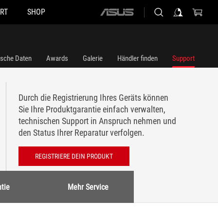
RT
SHOP
ASUS
home
logo
ische Daten
Awards
Galerie
Händler finden
Support
Durch die Registrierung Ihres Geräts können
Sie Ihre Produktgarantie einfach verwalten,
technischen Support in Anspruch nehmen und
den Status Ihrer Reparatur verfolgen.
REGISTRIERE DEIN PRODUKT
tie
Mehr Service