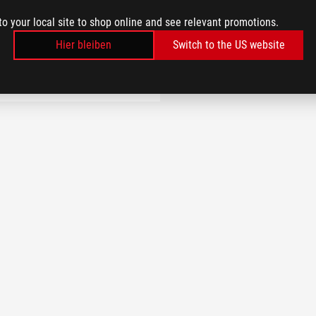
to your local site to shop online and see relevant promotions.
MEHR ERFAHREN
Hier bleiben
Switch to the US website
HÄNDLER
RGLEICHEN
FINDEN