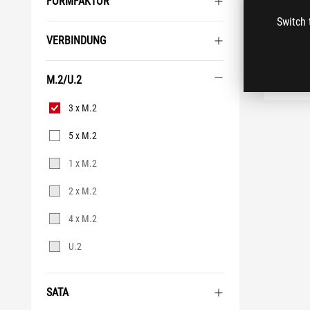
FORMFAKTOR
Switch 
VERBINDUNG
VE
M.2/U.2
M.2/U.2
3 x M.2
5 x M.2
1 x M.2
2 x M.2
4 x M.2
U.2
SATA