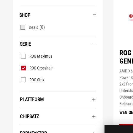
SHOP
(0)
Deals
SERIE
ROG
Serie
ROG Maximus
GEN
ROG Crosshair
AMD X67
Power S
ROG Strix
2x2 Fro
Unterst
Onboard
PLATTFORM
Beleuch
WENIGE
CHIPSATZ