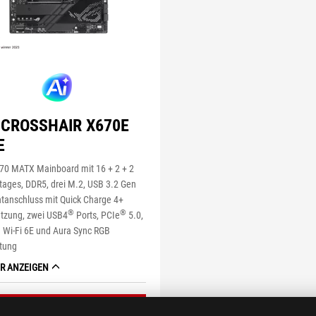
 CROSSHAIR X670E
E
0 MATX Mainboard mit 16 + 2 + 2
tages, DDR5, drei M.2, USB 3.2 Gen
ntanschluss mit Quick Charge 4+
®
®
ützung, zwei USB4
Ports, PCIe
5.0,
 Wi-Fi 6E und Aura Sync RGB
tung
R ANZEIGEN
JETZT KAUFEN