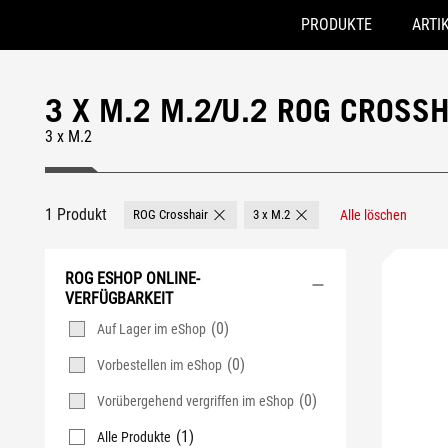
PRODUKTE
ARTI
Accessibility links
Skip to content
Accessibility Help
Skip to Menu
ASUS Footer
3 X M.2 M.2/U.2 ROG CROSS
3 x M.2
1 Produkt
ROG Crosshair
3 x M.2
Alle löschen
Remove ROG Crosshair
Remove 3 x M.2
ROG ESHOP ONLINE-
VERFÜGBARKEIT
(0)
Auf Lager im eShop
(0)
Vorbestellen im eShop
(0)
Vorübergehend vergriffen im eShop
(1)
Alle Produkte