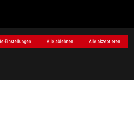
ie-Einstellungen
Alle ablehnen
Alle akzeptieren
tte prüfen Sie die örtlichen Vorschriften für die Entsorgung von
r Slogans als Marke unter dem Schutz der allgemeinen Gesetze
nzeichen unter den allgemeinen Gesetzen verwendet und/oder als
rhältlich.
nen unter realen Bedingungen abweichen.
tte prüfen Sie die örtlichen Vorschriften für die Entsorgung von
en oder eingetragene Marken von HDMI Licensing Administrator,