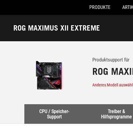
PRODUKTE
ARTI
Accessibility links
Skip to content
Accessibility Help
Skip to Menu
ASUS Footer
ROG MAXIMUS XII EXTREME
-
Support
Produktsupport für
ROG MAXI
Anderes Modell auswäh
CPU / Speicher-
Treiber &
Support
Hilfsprogramme