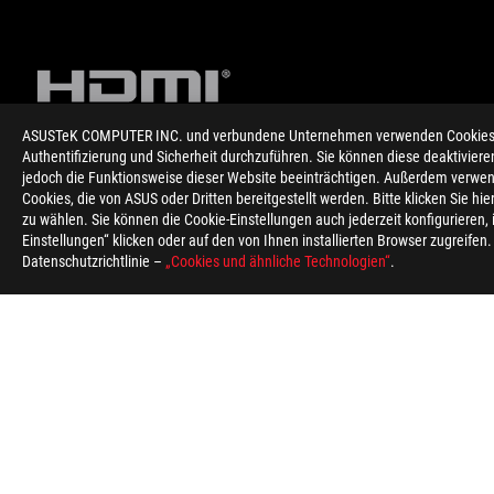
ASUSTeK COMPUTER INC. und verbundene Unternehmen verwenden Cookies un
Authentifizierung und Sicherheit durchzuführen. Sie können diese deaktiviere
jedoch die Funktionsweise dieser Website beeinträchtigen. Außerdem verwen
Disclaimer
Das Produkt (elektrisches / elektronisches Gerät, quecksilberha
Cookies, die von ASUS oder Dritten bereitgestellt werden. Bitte klicken Sie hi
Elektronikprodukten.
zu wählen. Sie können die Cookie-Einstellungen auch jederzeit konfigurieren,
Die Verwendung des Markensymbols (TM, ®), das auf dieser Web
Einstellungen“ klicken oder auf den von Ihnen installierten Browser zugreifen
verwendet werden und/oder in den USA und/oder anderen Länd
Datenschutzrichtlinie –
„Cookies und ähnliche Technologien“
.
PCB-Farb- und mitgelieferte Software-Versionen können ohne 
PCB-Farb- und mitgelieferte Software-Versionen können ohne 
Die genannten Marken- und Produktnamen sind Warenzeichen i
Die Verwendung des Trademark (TM, ®) auf dieser Website bed
Trademark in den USA und/oder anderen Ländern/Regionen ein
Bitte lassen Sie sich von Ihrem Händler über die genauen Angeb
Sofern nicht anders angegeben, basieren alle Leistungsangab
Das Produkt (elektrisches / elektronisches Gerät, quecksilberha
Elektronikprodukten.
Die Begriffe HDMI, HDMI High-Definition Multimedia Interfac