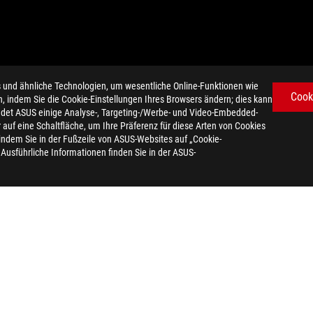
d ähnliche Technologien, um wesentliche Online-Funktionen wie
Cook
n, indem Sie die Cookie-Einstellungen Ihres Browsers ändern; dies kann
det ASUS einige Analyse-, Targeting-/Werbe- und Video-Embedded-
ltige Knopfzellenbatterie) darf nicht im Hausmüll entsorgt werden. Bi
er auf eine Schaltfläche, um Ihre Präferenz für diese Arten von Cookies
 indem Sie in der Fußzeile von ASUS-Websites auf „Cookie-
site erscheint, bedeutet, dass der Worttext, die Marken, Logos ode
. Ausführliche Informationen finden Sie in der ASUS-
ern/Regionen als Marke eingetragen sind.
vorherige Ankündigung geändert werden.
vorherige Ankündigung geändert werden.
hrer jeweiligen Unternehmen.
eutet, dass das Wort Text, Trademark, Logos oder Slogans als Marke
getragen sind.
ote informieren. Die Produkte sind eventuell nicht in allen Märkten e
en auf theoretisch erreichbaren Werten. Tatsächliche Messwerte kön
ltige Knopfzellenbatterie) darf nicht im Hausmüll entsorgt werden. Bi
e, HDMI-Aufmachung (HDMI Trade Dress) und die HDMI-Logos sind Mark