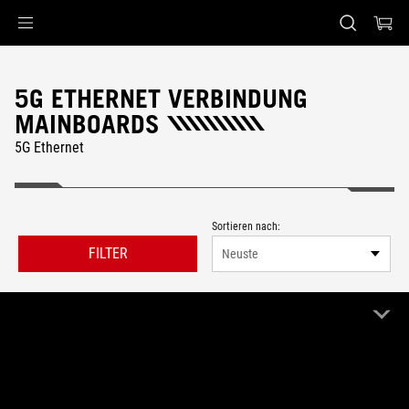
Accessibility links
Skip to content
Accessibility Help
Skip to Menu
ASUS Footer
5G ETHERNET VERBINDUNG
MAINBOARDS
5G Ethernet
Sortieren nach:
FILTER
Neuste
6 Produkt
Alle löschen
5G Ethernet
Remove 5G Ethernet