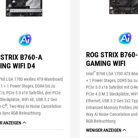
ROG STRIX B760-
STRIX B760-A
GAMING WIFI
NG WIFI D4
®
Intel
B760 LGA 1700 ATX-Mai
60 LGA 1700 weißes ATX-Mainboard
+ 1 Power Stages, DDR5 bis zu
 1 + 1 Power Stages, DDR4 bis zu
PCIe 5.0 x16 SafeSlot mit Q-Re
s, PCIe 5.0 x16 SafeSlot, drei PCIe
PCIe 4.0 M.2 Steckplätze, WiFi
Steckplätze, WiFi 6E, USB 3.2 Gen
Ethernet, USB 3.2 Gen 2x2 Typ
®
e-C
, Two-Way AI Noise Cancelation
Enhanced Memory Profiles (AE
a Sync RGB-Beleuchtung
Way AI Noise Cancelation und
RGB-Beleuchtung
R ANZEIGEN
WENIGER ANZEIGEN