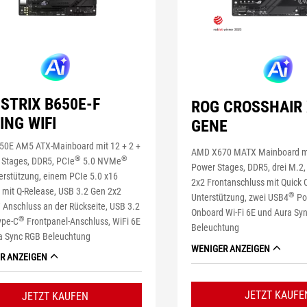
STRIX B650E-F
ROG CROSSHAIR 
ING WIFI
GENE
0E AM5 ATX-Mainboard mit 12 + 2 +
AMD X670 MATX Mainboard mit
®
®
 Stages, DDR5, PCIe
5.0 NVMe
Power Stages, DDR5, drei M.2
erstützung, einem PCIe 5.0 x16
2x2 Frontanschluss mit Quick 
 mit Q-Release, USB 3.2 Gen 2x2
®
Unterstützung, zwei USB4
Por
®
Anschluss an der Rückseite, USB 3.2
Onboard Wi-Fi 6E und Aura Sy
®
ype-C
Frontpanel-Anschluss, WiFi 6E
Beleuchtung
a Sync RGB Beleuchtung
WENIGER ANZEIGEN
R ANZEIGEN
JETZT KAUFE
JETZT KAUFEN