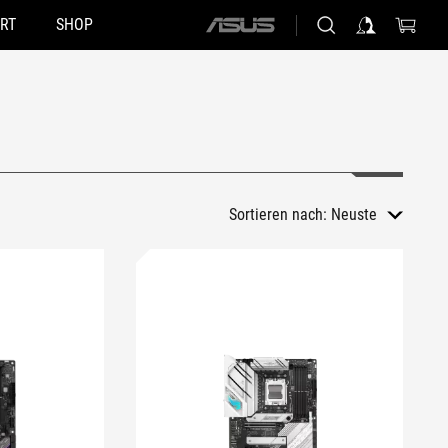
RT
SHOP
ASUS
home
logo
Sortieren nach:
Neuste