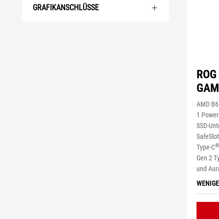
GRAFIKANSCHLÜSSE
ROG 
GAM
AMD B65
1 Power
SSD-Unt
SafeSlot
Type-C
Gen 2 T
und Aur
WENIGE