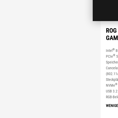
ROG 
GAM
®
Intel
B
®
PCIe
5
Speiche
Cancelat
(802.11a
Steckplä
®
NVMe
USB 3.2
RGB-Bel
WENIGE