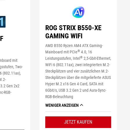
ROG STRIX B550-XE
GAMING WIFI
F
AMD B550 Ryzen AM4 ATX Gaming-
®
Mainboard mit PCIe
4.0, 16
®
Leistungsstufen, Intel
2,5-Gbit-Ethernet,
nboard mit
WiFi 6 (802.11ax), zwei integrierten M.2-
gsstufen, Two-
Steckplätzen und vier zusätzlichen M.2-
6 (802.11ax),
Steckplätzen über die mitgelieferte ASUS
M.2-
Hyper M.2 x16 Gen 4 Card, SATA mit
 3.2 Gen 2x2
6Gbit/s, USB 3.2 Gen 2 und Aura-Sync-
nc-RGB-
RGB-Beleuchtung
WENIGER ANZEIGEN
JETZT KAUFEN