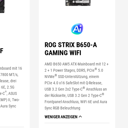
ROG STRIX B650-A
F
GAMING WIFI
AMD B650 AM5 ATX-Mainboard mit 12 +
nboard mit 16
®
2 + 1 Power Stages, DDR5, PCIe
5.0
 7800 MT/s,
®
NVMe
SSD-Unterstützung, einem
lease, drei
PCIe 4.0 x16 SafeSlot mit Q-Release,
 6E, 2.5G
®
USB 3.2 Gen 2x2 Type-C
Anschluss an
®
e-C
, ASUS
®
der Rückseite, USB 3.2 Gen 2 Type-C
MP) II, Two-
Frontpanel-Anschluss, WiFi 6E und Aura
 Aura Sync
Sync RGB Beleuchtung
WENIGER ANZEIGEN