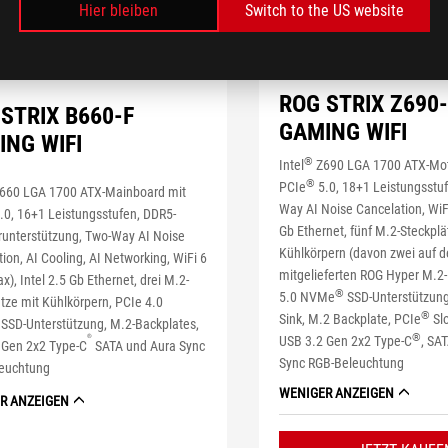
Hier bleiben
Switch to the US website
ROG STRIX Z690
STRIX B660-F
GAMING WIFI
ING WIFI
®
Intel
Z690 LGA 1700 ATX-Mot
®
PCIe
5.0, 18+1 Leistungsstu
660 LGA 1700 ATX-Mainboard mit
Way AI Noise Cancelation
, Wi
.0, 16+1 Leistungsstufen, DDR5-
Gb Ethernet, fünf M.2-Steckplä
runterstützung, Two-Way AI Noise
Kühlkörpern (davon zwei auf d
ion, AI Cooling, AI Networking, WiFi 6
mitgelieferten ROG Hyper M.2-
x), Intel 2.5 Gb Ethernet, drei M.2-
®
5.0 NVMe
SSD-Unterstützun
tze mit Kühlkörpern, PCIe 4.0
®
Sink, M.2 Backplate, PCIe
Slo
SSD-Unterstützung, M.2-Backplates,
®
USB 3.2 Gen 2x2 Type-C
, SA
®
 Gen 2x2 Type-C
SATA und Aura Sync
Sync RGB-Beleuchtung
euchtung
WENIGER ANZEIGEN
R ANZEIGEN