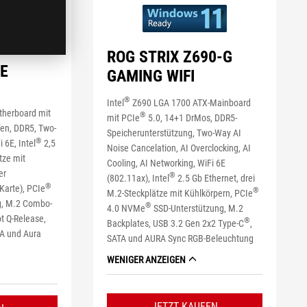
ROG STRIX Z690-G
-E
GAMING WIFI
®
Intel
Z690 LGA 1700 ATX-Mainboard
herboard mit
®
mit PCIe
5.0, 14+1 DrMos, DDR5-
fen, DDR5
, Two-
Speicherunterstützung, Two-Way AI
®
Fi 6E
, Intel
2,5
Noise Cancelation, AI Overclocking, AI
tze mit
Cooling, AI Networking, WiFi 6E
er
®
(802.11ax), Intel
2.5 Gb Ethernet, drei
®
Karte), PCIe
®
M.2-Steckplätze mit Kühlkörpern, PCIe
g, M.2 Combo-
®
4.0 NVMe
SSD-Unterstützung, M.2
t Q-Release,
®
Backplates, USB 3.2 Gen 2x2 Type-C
,
TA und Aura
SATA und AURA Sync RGB-Beleuchtung
WENIGER ANZEIGEN
JETZT KAUFEN