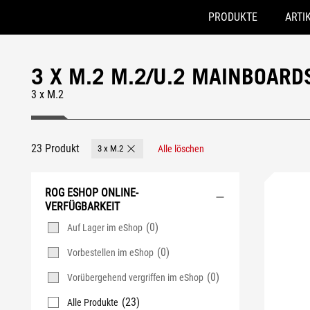
PRODUKTE
ARTI
Accessibility links
Skip to content
Accessibility Help
Skip to Menu
ASUS Footer
3 X M.2 M.2/U.2 MAINBOARD
3 x M.2
23 Produkt
3 x M.2
Alle löschen
Remove 3 x M.2
ROG ESHOP ONLINE-
VERFÜGBARKEIT
(0)
Auf Lager im eShop
(0)
Vorbestellen im eShop
(0)
Vorübergehend vergriffen im eShop
(23)
Alle Produkte