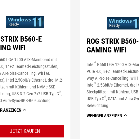
STRIX B560-E
ROG STRIX B560-
ING WIFI
GAMING WIFI
60 LGA 1200 ATX-Mainboard mit
®
Intel
B560 LGA 1200 ATX-Mai
.0, 14+2 Teamed-Leistungsstufen,
PCIe 4.0, 8+2 Teamed-Leistun
 AI-Noise-Cancelling, WiFi 6E
Way AI-Noise-Cancelling, WiFi 
x), Intel 2,5Gbit/s-Ethernet, drei M.2-
®
Intel
2,5Gbit/s-Ethernet, drei 
ätzen mit Kühlern und NVMe SSD
Steckplätzen mit Kühlern, USB
®
ützung, USB 3.2 Gen 2x2 USB Typ-C
,
®
USB Typ-C
, SATA und Aura-Sy
d Aura-Sync-RGB-Beleuchtung
Beleuchtung
R ANZEIGEN
WENIGER ANZEIGEN
JETZT KAUFEN