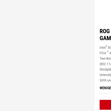
ROG 
GAM
®
Intel
B5
®
PCIe
4
Two-Way
(802.11a
Steckpl
Unterst
SATA un
WENIGE