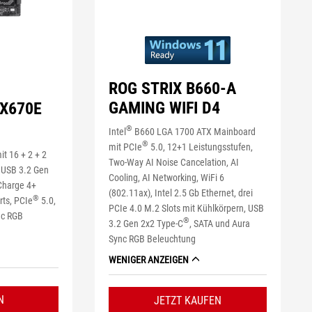
ROG STRIX B660-A
GAMING WIFI D4
X670E
®
Intel
B660 LGA 1700 ATX Mainboard
®
mit PCIe
5.0, 12+1 Leistungsstufen,
 16 + 2 + 2
Two-Way AI Noise Cancelation, AI
, USB 3.2 Gen
Cooling, AI Networking, WiFi 6
Charge 4+
(802.11ax), Intel 2.5 Gb Ethernet, drei
®
ts, PCIe
5.0,
PCIe 4.0 M.2 Slots mit Kühlkörpern, USB
nc RGB
®
3.2 Gen 2x2 Type-C
, SATA und Aura
Sync RGB Beleuchtung
WENIGER ANZEIGEN
N
JETZT KAUFEN