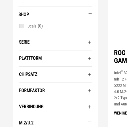
SHOP
(0)
Deals
SERIE
ROG 
PLATTFORM
GAMI
®
Intel
B7
CHIPSATZ
mit 12 +
5333 MT/
FORMFAKTOR
4.0 M.2-
2x2 Typ
und Aur
VERBINDUNG
WENIGE
M.2/U.2