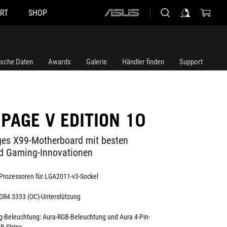
RT
SHOP
ASUS
home
logo
ische Daten
Awards
Galerie
Händler finden
Support
PAGE V EDITION 10
ges X99-Motherboard mit besten
nd Gaming-Innovationen
-Prozessoren für LGA2011-v3-Sockel
DR4 3333 (OC)-Unterstützung
-Beleuchtung: Aura-RGB-Beleuchtung und Aura 4-Pin-