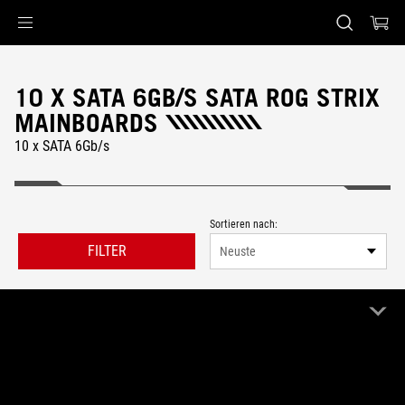
Accessibility links
Skip to content
Accessibility Help
Skip to Menu
ASUS Footer
10 X SATA 6GB/S SATA ROG STRIX
MAINBOARDS
10 x SATA 6Gb/s
Sortieren nach:
FILTER
Neuste
0 Produkt
Alle löschen
ROG Strix
10 x SATA 6Gb/s
Remove ROG Strix
Remove 10 x SATA 6Gb/s
0 Ergebnisse für die Filter-Suche.