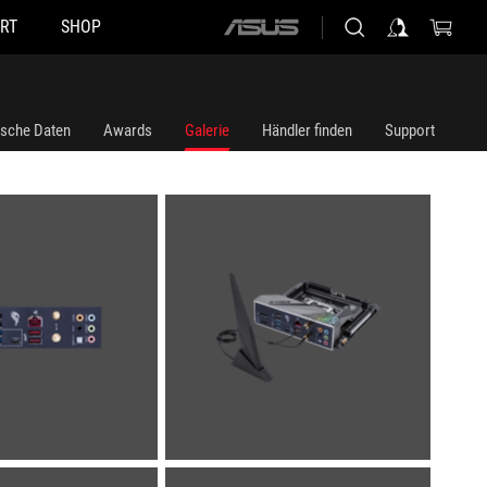
RT
SHOP
ASUS
home
logo
ische Daten
Awards
Galerie
Händler finden
Support