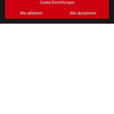
Cookie-Einstellungen
Alle ablehnen
Alle akzeptieren
ASUS
Footer
>
GAMING MAINBOARDS
>
MAINBOARDS FILTER
>
ROG STRIX Z790-E GAMING WIFI
AWARD
ERHALTEN SIE DIE NEUESTEN ANGEBOTE UND MEHR
REGISTRIEREN
ABOUT ROG
HOME
IMPRESSUM