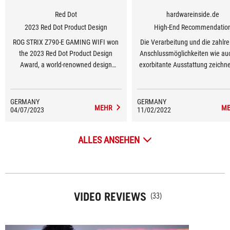
Red Dot
hardwareinside.de
2023 Red Dot Product Design
High-End Recommendatio
ROG STRIX Z790-E GAMING WIFI won
Die Verarbeitung und die zahlr
the 2023 Red Dot Product Design
Anschlussmöglichkeiten wie au
Award, a world-renowned design
exorbitante Ausstattung zeichn
award.
ROG STRIX Z790-E GAMING W
unserer Meinung in jeglicher Hi
aus.
GERMANY
GERMANY
MEHR
ME
04/07/2023
11/02/2022
ALLES ANSEHEN
VIDEO REVIEWS
(33)