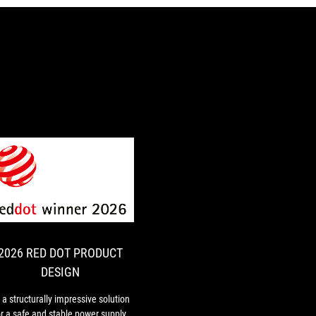
2026
As
RED
a
structurally
DOT
impressive
PRODUCT
solution
2026 RED DOT PRODUCT
DESIGN
for
DESIGN
a
safe
 a structurally impressive solution
and
or a safe and stable power supply,