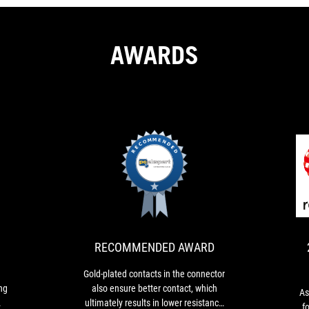
AWARDS
PLATINUM
RECOMMENDED
It
Gold-
AWARD
performed
plated
flawlessly
contacts
with
in
a
the
RECOMMENDED AWARD
reference
connector
Nvidia
also
Gold-plated contacts in the connector
RTX
ensure
ng
also ensure better contact, which
As
5080
better
ultimately results in lower resistance
f