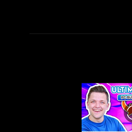
temperatures of 51°C at the card
input and just 27°C at the powe
supply's output.