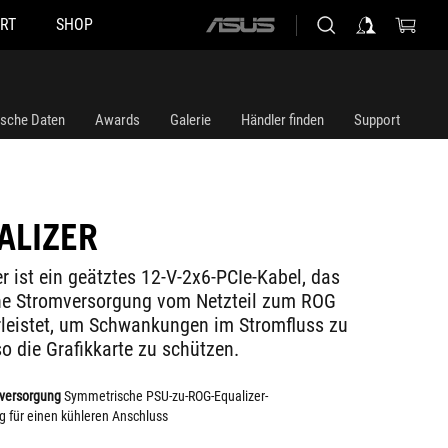
RT
SHOP
ASUS
home
logo
ische Daten
Awards
Galerie
Händler finden
Support
ALIZER
r ist ein geätztes 12-V-2x6-PCIe-Kabel, das
e Stromversorgung vom Netzteil zum ROG
leistet, um Schwankungen im Stromfluss zu
o die Grafikkarte zu schützen.
versorgung
Symmetrische PSU-zu-ROG-Equalizer-
g für einen kühleren Anschluss