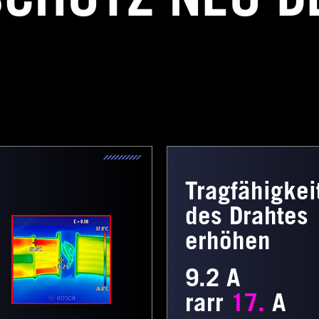
Tragfähigkei
des Drahtes
erhöhen
9.2 A
rarr
17.
A