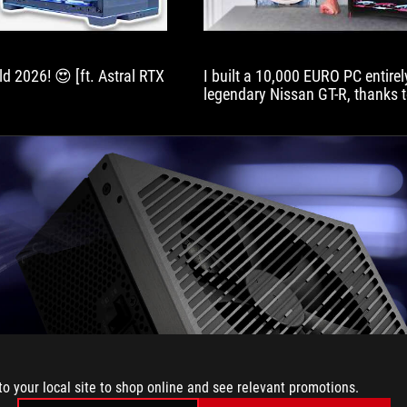
good
amount
of
d 2026! 😍 [ft. Astral RTX
I built a 10,000 EURO PC entirel
effort
legendary Nissan GT-R, thanks
in
which sent me some of the com
here.
this build, allowing me to bring
project to life with all the bes
currently available on the marke
to your local site to shop online and see relevant promotions.