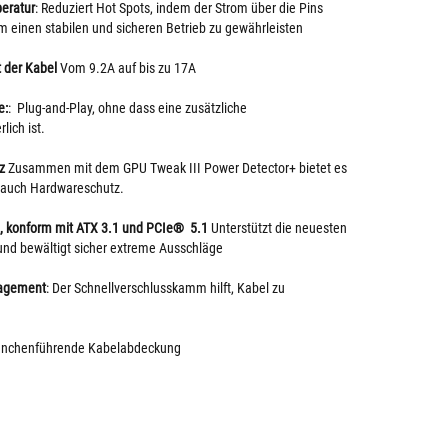
eratur
: Reduziert Hot Spots, indem der Strom über die Pins
m einen stabilen und sicheren Betrieb zu gewährleisten
 der Kabel
Vom 9.2A auf bis zu 17A
e:
: Plug-and-Play, ohne dass eine zusätzliche
rlich ist.
z
Zusammen mit dem GPU Tweak III Power Detector+ bietet es
s auch Hardwareschutz.
e, konform mit ATX 3.1 und PCIe® 5.1
Unterstützt die neuesten
und bewältigt sicher extreme Ausschläge
agement
: Der Schnellverschlusskamm hilft, Kabel zu
ranchenführende Kabelabdeckung