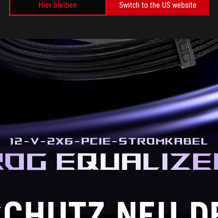
Hier bleiben
Switch to the US website
12-V-2X6-PCIE-STROMKABEL
ROG EQUALIZE
CHUTZ NEU DE