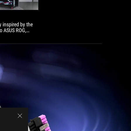
y inspired by the
 to ASUS ROG,
ponents used in
 this amazing
t components
t
ÜBERSICHT