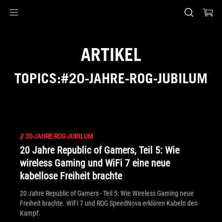
Accessibility links
Skip to content
Accessibility Help
Skip to Menu
ASUS Footer
ARTIKEL
TOPICS:#20-JAHRE-ROG-JUBILUM
//
20-JAHRE-ROG-JUBILUM
20 Jahre Republic of Gamers, Teil 5: Wie
wireless Gaming und WiFi 7 eine neue
kabellose Freiheit brachte
20 Jahre Republic of Gamers - Teil 5: Wie Wireless Gaming neue
Freiheit brachte. WiFi 7 und ROG SpeedNova erklären Kabeln den
Kampf.