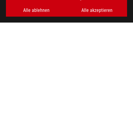
Alle ablehnen
Alle akzeptieren
ABOUT ROG
HOME
IMPRESSUM
NEWSROOM
facebook
twitter
youtube
instagram
tiktok
discord
Germany/Deutsch
DATENSCHUTZ
NUTZUNGSBEDINGUNGEN
COOKIE SETTINGS
©ASUSTEK COMPUTER INC. ALL RIGHTS RESERVED.