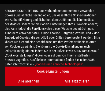
ASUSTeK COMPUTER INC. und verbundene Unternehmen verwenden
Cookies und ähnliche Technologien, um wesentliche Online-Funktionen
wie Authentifizierung und Sicherheit durchzuführen. Sie können diese
deaktivieren, indem Sie die Cookie-Einstellungen Ihres Browsers ändern;
dies kann jedoch die Funktionsweise dieser Website beeinträchtigen.
Außerdem verwendet ASUS einige Analyse-, Targeting-/Werbe- und Video-
Embedded-Cookies, die von ASUS oder Dritten bereitgestellt werden. Bitte
klicken Sie hier auf eine Schaltfläche, um Ihre Präferenz für diese Arten
>
GAMING ROG STRIX X570-F GAMING
von Cookies zu wählen. Sie können die Cookie-Einstellungen auch
jederzeit konfigurieren, indem Sie in der Fußzeile von ASUS-Websites auf
„Cookie-Einstellungen“ klicken oder auf den von Ihnen installierten
Browser zugreifen. Ausführliche Informationen finden Sie in der ASUS-
ERHALTEN SIE DIE NEUESTEN ANGEBOTE UND MEHR
Datenschutzrichtlinie –
„Cookies und ähnliche Technologien“
.
REGISTRIEREN
Cookie-Einstellungen
Alle ablehnen
Alle akzeptieren
ABOUT ROG
HOME
IMPRESSUM