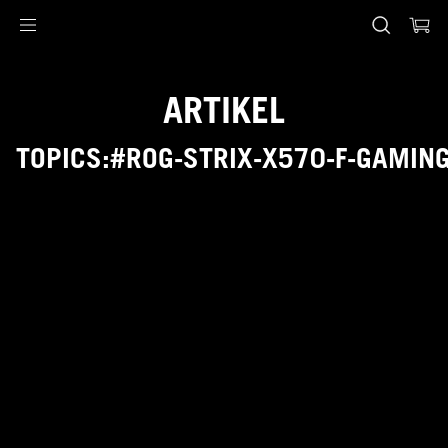
Accessibility links
Skip to content
Accessibility Help
Skip to Menu
ASUS Footer
ARTIKEL
TOPICS:#ROG-STRIX-X570-F-GAMIN