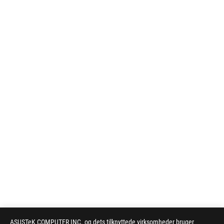
ASUSTeK COMPUTER INC. og dets tilknyttede virksomheder bruger