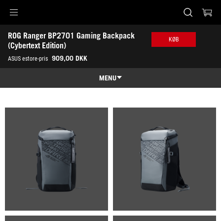
Accessibility links
ROG Ranger BP2701 Gaming Backpack 
Skip to content
Accessibility Help
Skip to Menu
ASUS Footer
KØB
(Cybertext Edition)
-
909,00 DKK
ASUS estore-pris
Gallery
MENU
Features
Features
Tech Specs
Awards
Gallery
Køb