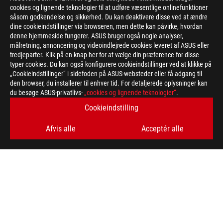
cookies og lignende teknologier til at udføre væsentlige onlinefunktioner
såsom godkendelse og sikkerhed. Du kan deaktivere disse ved at ændre
dine cookieindstillinger via browseren, men dette kan påvirke, hvordan
denne hjemmeside fungerer. ASUS bruger også nogle analyser,
målretning, annoncering og videoindlejrede cookies leveret af ASUS eller
tredjeparter. Klik på en knap her for at vælge din præference for disse
typer cookies. Du kan også konfigurere cookieindstillinger ved at klikke på
„Cookieindstillinger“ i sidefoden på ASUS-websteder eller få adgang til
den browser, du installerer til enhver tid. For detaljerede oplysninger kan
du besøge ASUS-privatlivs-
„cookies og lignende teknologier“
.
ASUS
Cookieindstilling
Footer
>
GAMING APPAREL, BAGS, GEAR & CHAIR
>
BAGS
Afvis alle
Acceptér alle
>
ROG RANGER BP2701 GAMING BACKPACK (CYBERTEXT
EDITION)
GALLERY
FÅ DE SENESTE TILBUD OG MEGET MERE